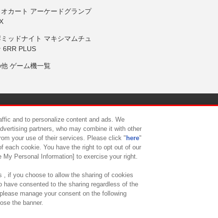
リオカート アーケードグランプ
X
岸ミッドナイト マキシマムチュ
 6RR PLUS
の他 ゲーム機一覧
サイトポリシー
プライバシーポリシー
ウェブアクセシビリティ方
raffic and to personalize content and ads. We
advertising partners, who may combine it with other
rom your use of their services. Please click "
here
"
供について
カスタマーハラスメント対応方針
よくあるご質問・
f each cookie. You have the right to opt out of our
e My Personal Information] to exercise your right.
 , if you choose to allow the sharing of cookies
to have consented to the sharing regardless of the
, please manage your consent on the following
lose the banner.
ndai Namco Amusement Lab Inc.
©Bandai Namco Experience Inc.
©HANAY