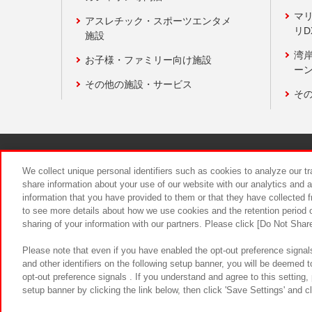
マ
アスレチック・スポーツエンタメ
リD
施設
湾
お子様・ファミリー向け施設
ーン
その他の施設・サービス
そ
関連会社
サステナビリティ
We collect unique personal identifiers such as cookies to analyze our t
share information about your use of our website with our analytics and 
information that you have provided to them or that they have collected f
食品のご提
to see more details about how we use cookies and the retention period o
sharing of your information with our partners. Please click [Do Not Shar
Please note that even if you have enabled the opt-out preference signals
and other identifiers on the following setup banner, you will be deemed 
opt-out preference signals . If you understand and agree to this setting
setup banner by clicking the link below, then click 'Save Settings' and c
©Bandai Namco Amusement Inc.
©Ba