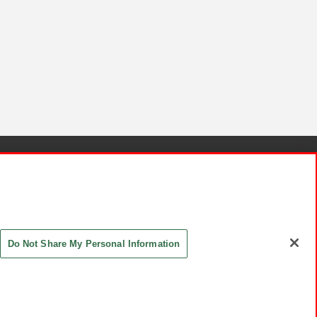
針と検証結果
お取引先さまとともに
お問い合わせ
Do Not Share My Personal Information
ASHIKI Co., Ltd. All Rights Reserved.