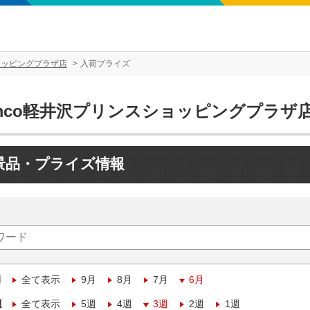
ョッピングプラザ店
入荷プライズ
amco軽井沢プリンスショッピングプラザ
景品・プライズ情報
月
全て表示
9月
8月
7月
6月
週
全て表示
5週
4週
3週
2週
1週