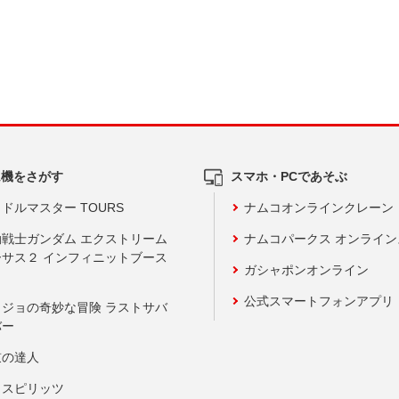
ム機をさがす
スマホ・PCであそぶ
ドルマスター TOURS
ナムコオンラインクレーン
動戦士ガンダム エクストリーム
ナムコパークス オンライ
ーサス２ インフィニットブース
ガシャポンオンライン
公式スマートフォンアプリ
ョジョの奇妙な冒険 ラストサバ
バー
鼓の達人
りスピリッツ