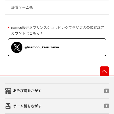
設置ゲーム機
namco軽井沢プリンスショッピングプラザ店の公式SNSア
カウントはこちら！
@namco_karuizawa
先
あそび場をさがす
ゲーム機をさがす