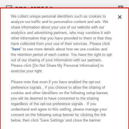
スマホ・PCであそぶ
We collect unique personal identifiers such as cookies to
analyze our traffic and to personalize content and ads. We
イベント・キャンペーン
share information about your use of our website with our
analytics and advertising partners, who may combine it with
other information that you have provided to them or that they
have collected from your use of their services. Please click
"
here
" to see more details about how we use cookies and
関連会社
サステナビリティ
サイトポリシー
the retention period of each cookie. You have the right to opt
out of our sharing of your information with our partners.
プライバシーポリシー
ウェブアクセシビリティ方針と検証結果
Please click [Do Not Share My Personal Information] to
exercise your right.
お取引先さまとともに
食品のご提供について
カスタマーハラスメント対応方針
よくあるご質問・お問い合わせ
Please note that even if you have enabled the opt-out
preference signals , if you choose to allow the sharing of
cookies and other identifiers on the following setup banner,
you will be deemed to have consented to the sharing
regardless of the opt-out preference signals . If you
understand and agree to this setting, please manage your
consent on the following setup banner by clicking the link
below, then click 'Save Settings' and close the banner.
©Bandai Namco Amusement Inc.