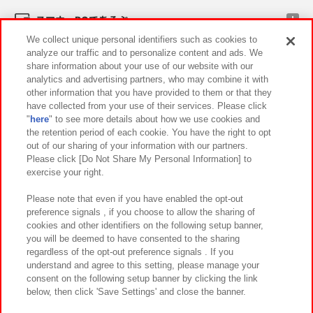
スマホ・PCであそぶ
We collect unique personal identifiers such as cookies to
analyze our traffic and to personalize content and ads. We
イベント・キャンペーン
share information about your use of our website with our
analytics and advertising partners, who may combine it with
other information that you have provided to them or that they
have collected from your use of their services. Please click
"
here
" to see more details about how we use cookies and
関連会社
サステナビリティ
サイトポリシー
the retention period of each cookie. You have the right to opt
out of our sharing of your information with our partners.
プライバシーポリシー
ウェブアクセシビリティ方針と検証結果
Please click [Do Not Share My Personal Information] to
exercise your right.
お取引先さまとともに
食品のご提供について
カスタマーハラスメント対応方針
よくあるご質問・お問い合わせ
Please note that even if you have enabled the opt-out
preference signals , if you choose to allow the sharing of
cookies and other identifiers on the following setup banner,
you will be deemed to have consented to the sharing
regardless of the opt-out preference signals . If you
understand and agree to this setting, please manage your
consent on the following setup banner by clicking the link
below, then click 'Save Settings' and close the banner.
©Bandai Namco Amusement Inc.