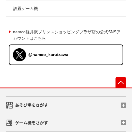
設置ゲーム機
namco軽井沢プリンスショッピングプラザ店の公式SNSア
カウントはこちら！
@namco_karuizawa
先
あそび場をさがす
ゲーム機をさがす