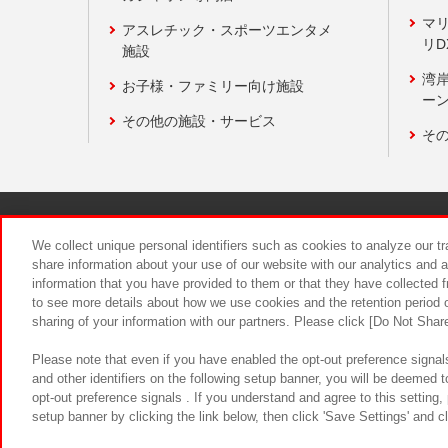
マ
アスレチック・スポーツエンタメ
リD
施設
湾
お子様・ファミリー向け施設
ーン
その他の施設・サービス
そ
関連会社
サステナビリティ
We collect unique personal identifiers such as cookies to analyze our t
share information about your use of our website with our analytics and 
information that you have provided to them or that they have collected f
食品のご提
to see more details about how we use cookies and the retention period o
sharing of your information with our partners. Please click [Do Not Shar
Please note that even if you have enabled the opt-out preference signals
and other identifiers on the following setup banner, you will be deemed 
opt-out preference signals . If you understand and agree to this setting
setup banner by clicking the link below, then click 'Save Settings' and c
©Bandai Namco Amusement Inc.
©Ba