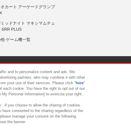
リオカート アーケードグランプ
X
岸ミッドナイト マキシマムチュ
 6RR PLUS
の他 ゲーム機一覧
サイトポリシー
プライバシーポリシー
ウェブアクセシビリティ方
raffic and to personalize content and ads. We
advertising partners, who may combine it with other
rom your use of their services. Please click "
here
"
供について
カスタマーハラスメント対応方針
よくあるご質問・
f each cookie. You have the right to opt out of our
e My Personal Information] to exercise your right.
 , if you choose to allow the sharing of cookies
to have consented to the sharing regardless of the
, please manage your consent on the following
lose the banner.
ndai Namco Amusement Lab Inc.
©Bandai Namco Experience Inc.
©HANAY