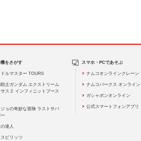
ム機をさがす
スマホ・PCであそぶ
ドルマスター TOURS
ナムコオンラインクレーン
動戦士ガンダム エクストリーム
ナムコパークス オンライ
ーサス２ インフィニットブース
ガシャポンオンライン
公式スマートフォンアプリ
ョジョの奇妙な冒険 ラストサバ
バー
鼓の達人
りスピリッツ