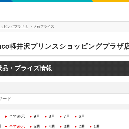
ョッピングプラザ店
入荷プライズ
amco軽井沢プリンスショッピングプラザ
景品・プライズ情報
月
全て表示
9月
8月
7月
6月
週
全て表示
5週
4週
3週
2週
1週