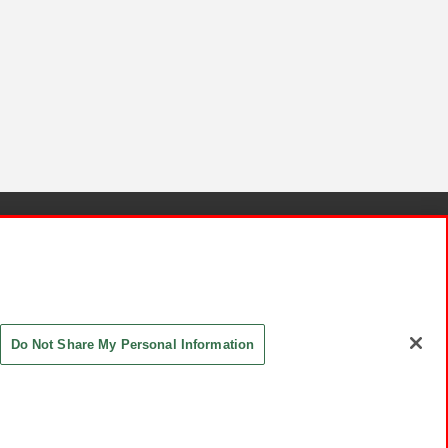
針と検証結果
お取引先さまとともに
お問い合わせ
Do Not Share My Personal Information
ASHIKI Co., Ltd. All Rights Reserved.