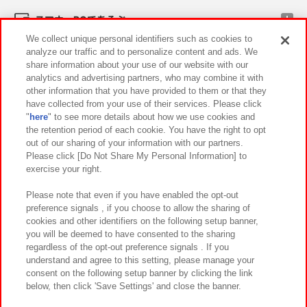
スマホ・PCであそぶ
We collect unique personal identifiers such as cookies to
analyze our traffic and to personalize content and ads. We
イベント・キャンペーン
share information about your use of our website with our
analytics and advertising partners, who may combine it with
other information that you have provided to them or that they
have collected from your use of their services. Please click
"
here
" to see more details about how we use cookies and
関連会社
サステナビリティ
サイトポリシー
the retention period of each cookie. You have the right to opt
out of our sharing of your information with our partners.
プライバシーポリシー
ウェブアクセシビリティ方針と検証結果
Please click [Do Not Share My Personal Information] to
exercise your right.
お取引先さまとともに
食品のご提供について
カスタマーハラスメント対応方針
よくあるご質問・お問い合わせ
Please note that even if you have enabled the opt-out
preference signals , if you choose to allow the sharing of
cookies and other identifiers on the following setup banner,
you will be deemed to have consented to the sharing
regardless of the opt-out preference signals . If you
understand and agree to this setting, please manage your
consent on the following setup banner by clicking the link
below, then click 'Save Settings' and close the banner.
©Bandai Namco Amusement Inc.