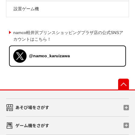
設置ゲーム機
namco軽井沢プリンスショッピングプラザ店の公式SNSア
カウントはこちら！
@namco_karuizawa
先
あそび場をさがす
ゲーム機をさがす