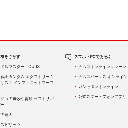
ム機をさがす
スマホ・PCであそぶ
ドルマスター TOURS
ナムコオンラインクレーン
動戦士ガンダム エクストリーム
ナムコパークス オンライ
ーサス２ インフィニットブース
ガシャポンオンライン
公式スマートフォンアプリ
ョジョの奇妙な冒険 ラストサバ
バー
鼓の達人
りスピリッツ