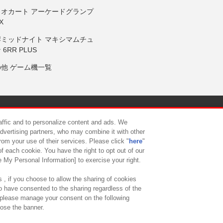
リオカート アーケードグランプ
X
岸ミッドナイト マキシマムチュ
 6RR PLUS
の他 ゲーム機一覧
サイトポリシー
プライバシーポリシー
ウェブアクセシビリティ方
raffic and to personalize content and ads. We
advertising partners, who may combine it with other
rom your use of their services. Please click "
here
"
供について
カスタマーハラスメント対応方針
よくあるご質問・
f each cookie. You have the right to opt out of our
e My Personal Information] to exercise your right.
 , if you choose to allow the sharing of cookies
to have consented to the sharing regardless of the
, please manage your consent on the following
lose the banner.
ndai Namco Amusement Lab Inc.
©Bandai Namco Experience Inc.
©HANAY