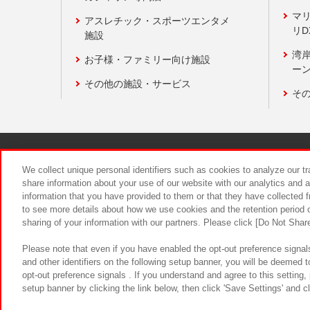
マ
アスレチック・スポーツエンタメ
リD
施設
湾
お子様・ファミリー向け施設
ーン
その他の施設・サービス
そ
関連会社
サステナビリティ
We collect unique personal identifiers such as cookies to analyze our t
share information about your use of our website with our analytics and 
information that you have provided to them or that they have collected f
食品のご提
to see more details about how we use cookies and the retention period o
sharing of your information with our partners. Please click [Do Not Shar
Please note that even if you have enabled the opt-out preference signals
and other identifiers on the following setup banner, you will be deemed 
opt-out preference signals . If you understand and agree to this setting
setup banner by clicking the link below, then click 'Save Settings' and c
©Bandai Namco Amusement Inc.
©Ba