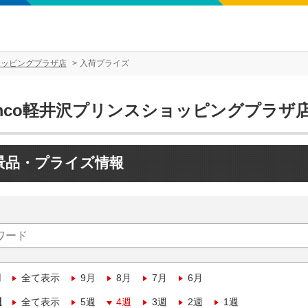
ョッピングプラザ店
入荷プライズ
amco軽井沢プリンスショッピングプラザ
景品・プライズ情報
月
全て表示
9月
8月
7月
6月
週
全て表示
5週
4週
3週
2週
1週