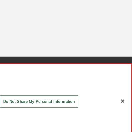
針と検証結果
お取引先さまとともに
お問い合わせ
Do Not Share My Personal Information
ASHIKI Co., Ltd. All Rights Reserved.