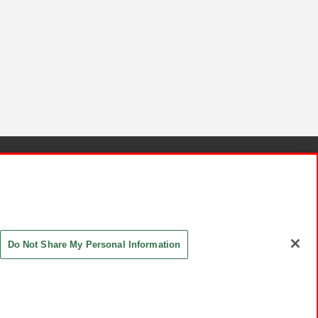
針と検証結果
お取引先さまとともに
お問い合わせ
Do Not Share My Personal Information
ASHIKI Co., Ltd. All Rights Reserved.