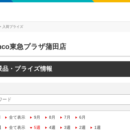
入荷プライズ
mco東急プラザ蒲田店
景品・プライズ情報
月
全て表示
9月
8月
7月
6月
週
全て表示
5週
4週
3週
2週
1週