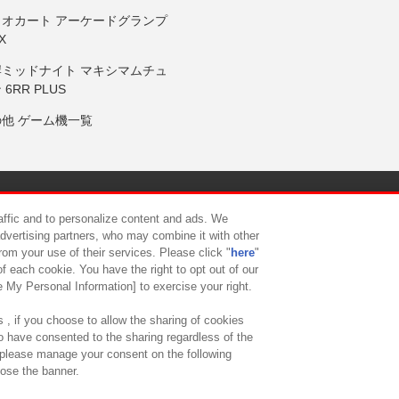
リオカート アーケードグランプ
X
岸ミッドナイト マキシマムチュ
 6RR PLUS
の他 ゲーム機一覧
サイトポリシー
プライバシーポリシー
ウェブアクセシビリティ方
raffic and to personalize content and ads. We
advertising partners, who may combine it with other
rom your use of their services. Please click "
here
"
供について
カスタマーハラスメント対応方針
よくあるご質問・
f each cookie. You have the right to opt out of our
e My Personal Information] to exercise your right.
 , if you choose to allow the sharing of cookies
to have consented to the sharing regardless of the
, please manage your consent on the following
lose the banner.
ndai Namco Amusement Lab Inc.
©Bandai Namco Experience Inc.
©HANAY