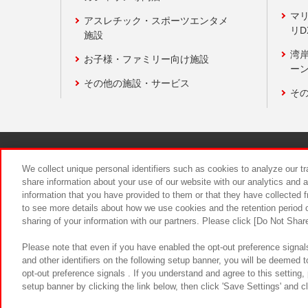
マ
アスレチック・スポーツエンタメ
リD
施設
湾
お子様・ファミリー向け施設
ーン
その他の施設・サービス
そ
関連会社
サステナビリティ
We collect unique personal identifiers such as cookies to analyze our t
share information about your use of our website with our analytics and 
information that you have provided to them or that they have collected f
食品のご提
to see more details about how we use cookies and the retention period o
sharing of your information with our partners. Please click [Do Not Shar
Please note that even if you have enabled the opt-out preference signals
and other identifiers on the following setup banner, you will be deemed 
opt-out preference signals . If you understand and agree to this setting
setup banner by clicking the link below, then click 'Save Settings' and c
©Bandai Namco Amusement Inc.
©Ba