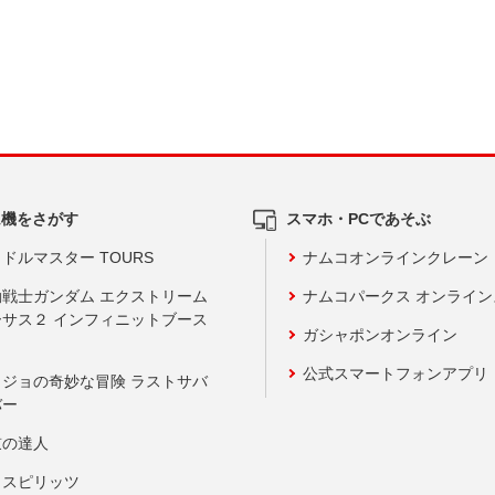
ム機をさがす
スマホ・PCであそぶ
ドルマスター TOURS
ナムコオンラインクレーン
動戦士ガンダム エクストリーム
ナムコパークス オンライ
ーサス２ インフィニットブース
ガシャポンオンライン
公式スマートフォンアプリ
ョジョの奇妙な冒険 ラストサバ
バー
鼓の達人
りスピリッツ