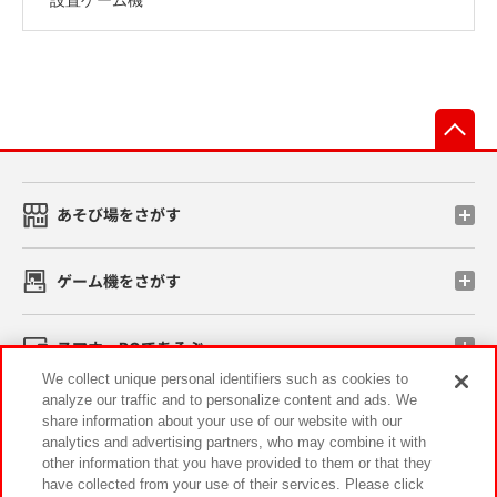
先
あそび場をさがす
ゲーム機をさがす
スマホ・PCであそぶ
We collect unique personal identifiers such as cookies to
analyze our traffic and to personalize content and ads. We
イベント・キャンペーン
share information about your use of our website with our
analytics and advertising partners, who may combine it with
other information that you have provided to them or that they
have collected from your use of their services. Please click