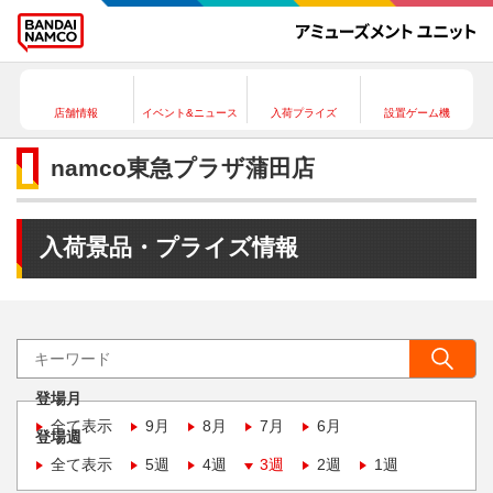
店舗情報
イベント&ニュース
入荷プライズ
設置ゲーム機
namco東急プラザ蒲田店
入荷景品・プライズ情報
登場月
全て表示
9月
8月
7月
6月
登場週
全て表示
5週
4週
3週
2週
1週