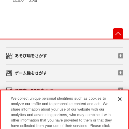
先
あそび場をさがす
ゲーム機をさがす
スマホ・PCであそぶ
We collect unique personal identifiers such as cookies to
analyze our traffic and to personalize content and ads. We
イベント・キャンペーン
share information about your use of our website with our
analytics and advertising partners, who may combine it with
other information that you have provided to them or that they
have collected from your use of their services. Please click