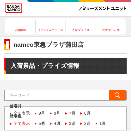
店舗情報
イベント&ニュース
入荷プライズ
設置ゲーム機
namco東急プラザ蒲田店
入荷景品・プライズ情報
登場月
全て表示
9月
8月
7月
6月
登場週
全て表示
5週
4週
3週
2週
1週