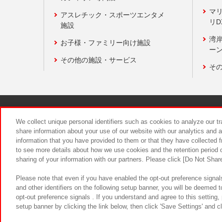
マ
アスレチック・スポーツエンタメ
リD
施設
湾
お子様・ファミリー向け施設
ーン
その他の施設・サービス
そ
関連会社
サステナビリティ
We collect unique personal identifiers such as cookies to analyze our t
share information about your use of our website with our analytics and 
information that you have provided to them or that they have collected f
食品のご提
to see more details about how we use cookies and the retention period o
sharing of your information with our partners. Please click [Do Not Shar
Please note that even if you have enabled the opt-out preference signals
and other identifiers on the following setup banner, you will be deemed 
opt-out preference signals . If you understand and agree to this setting
setup banner by clicking the link below, then click 'Save Settings' and c
©Bandai Namco Amusement Inc.
©Ba