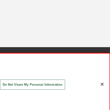
針と検証結果
お取引先さまとともに
お問い合わせ
Do Not Share My Personal Information
ASHIKI Co., Ltd. All Rights Reserved.