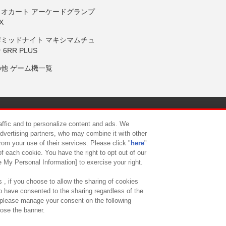
リオカート アーケードグランプ
X
岸ミッドナイト マキシマムチュ
 6RR PLUS
の他 ゲーム機一覧
サイトポリシー
プライバシーポリシー
ウェブアクセシビリティ方
raffic and to personalize content and ads. We
advertising partners, who may combine it with other
rom your use of their services. Please click "
here
"
供について
カスタマーハラスメント対応方針
よくあるご質問・
f each cookie. You have the right to opt out of our
e My Personal Information] to exercise your right.
 , if you choose to allow the sharing of cookies
to have consented to the sharing regardless of the
, please manage your consent on the following
lose the banner.
ndai Namco Amusement Lab Inc.
©Bandai Namco Experience Inc.
©HANAY