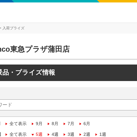
入荷プライズ
mco東急プラザ蒲田店
景品・プライズ情報
月
全て表示
9月
8月
7月
6月
週
全て表示
5週
4週
3週
2週
1週