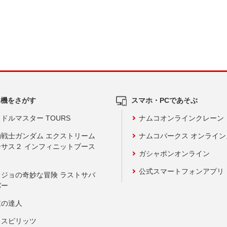
ム機をさがす
スマホ・PCであそぶ
ドルマスター TOURS
ナムコオンラインクレーン
動戦士ガンダム エクストリーム
ナムコパークス オンライ
ーサス２ インフィニットブース
ガシャポンオンライン
公式スマートフォンアプリ
ョジョの奇妙な冒険 ラストサバ
バー
鼓の達人
りスピリッツ