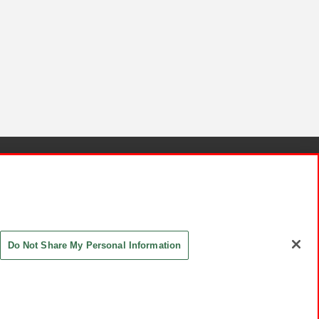
針と検証結果
お取引先さまとともに
お問い合わせ
Do Not Share My Personal Information
ASHIKI Co., Ltd. All Rights Reserved.