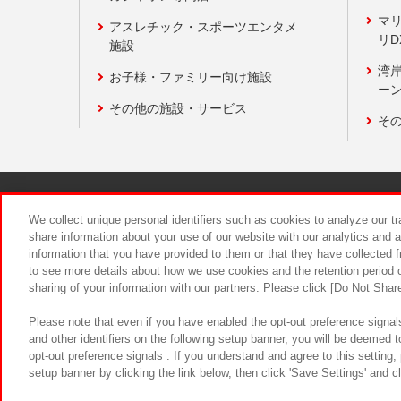
マ
アスレチック・スポーツエンタメ
リD
施設
湾
お子様・ファミリー向け施設
ーン
その他の施設・サービス
そ
関連会社
サステナビリティ
We collect unique personal identifiers such as cookies to analyze our t
share information about your use of our website with our analytics and 
information that you have provided to them or that they have collected f
食品のご提
to see more details about how we use cookies and the retention period o
sharing of your information with our partners. Please click [Do Not Shar
Please note that even if you have enabled the opt-out preference signals
and other identifiers on the following setup banner, you will be deemed 
opt-out preference signals . If you understand and agree to this setting
setup banner by clicking the link below, then click 'Save Settings' and c
©Bandai Namco Amusement Inc.
©Ba