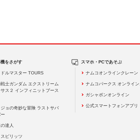
ム機をさがす
スマホ・PCであそぶ
ドルマスター TOURS
ナムコオンラインクレーン
動戦士ガンダム エクストリーム
ナムコパークス オンライ
ーサス２ インフィニットブース
ガシャポンオンライン
公式スマートフォンアプリ
ョジョの奇妙な冒険 ラストサバ
バー
鼓の達人
りスピリッツ