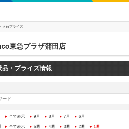
入荷プライズ
mco東急プラザ蒲田店
景品・プライズ情報
月
全て表示
9月
8月
7月
6月
週
全て表示
5週
4週
3週
2週
1週