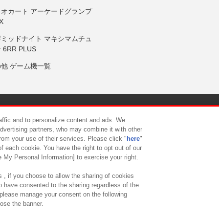
リオカート アーケードグランプ
X
岸ミッドナイト マキシマムチュ
 6RR PLUS
の他 ゲーム機一覧
サイトポリシー
プライバシーポリシー
ウェブアクセシビリティ方
raffic and to personalize content and ads. We
advertising partners, who may combine it with other
rom your use of their services. Please click "
here
"
供について
カスタマーハラスメント対応方針
よくあるご質問・
f each cookie. You have the right to opt out of our
e My Personal Information] to exercise your right.
 , if you choose to allow the sharing of cookies
to have consented to the sharing regardless of the
, please manage your consent on the following
lose the banner.
ndai Namco Amusement Lab Inc.
©Bandai Namco Experience Inc.
©HANAY