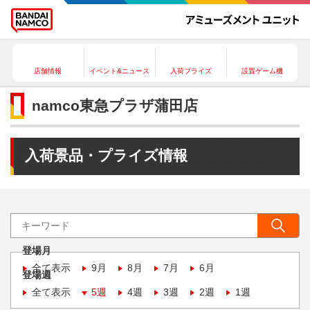
店舗情報
イベント&ニュース
入荷プライズ
設置ゲーム機
namco東急プラザ蒲田店
入荷景品・プライズ情報
登場月
全て表示
9月
8月
7月
6月
登場週
全て表示
5週
4週
3週
2週
1週