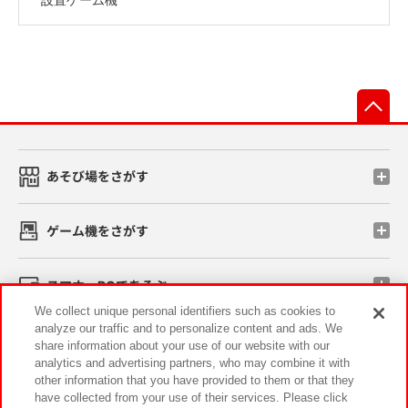
先
あそび場をさがす
ゲーム機をさがす
スマホ・PCであそぶ
We collect unique personal identifiers such as cookies to
analyze our traffic and to personalize content and ads. We
イベント・キャンペーン
share information about your use of our website with our
analytics and advertising partners, who may combine it with
other information that you have provided to them or that they
have collected from your use of their services. Please click