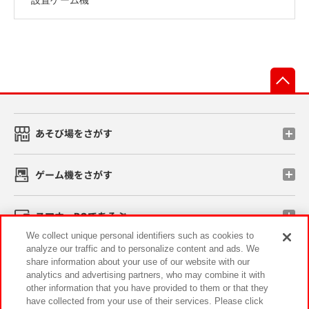
先
あそび場をさがす
ゲーム機をさがす
スマホ・PCであそぶ
We collect unique personal identifiers such as cookies to
analyze our traffic and to personalize content and ads. We
イベント・キャンペーン
share information about your use of our website with our
analytics and advertising partners, who may combine it with
other information that you have provided to them or that they
have collected from your use of their services. Please click