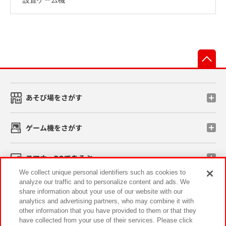
先
あそび場をさがす
ゲーム機をさがす
スマホ・PCであそぶ
We collect unique personal identifiers such as cookies to
analyze our traffic and to personalize content and ads. We
イベント・キャンペーン
share information about your use of our website with our
analytics and advertising partners, who may combine it with
other information that you have provided to them or that they
have collected from your use of their services. Please click