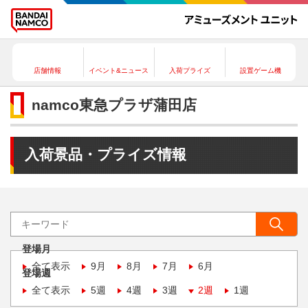
店舗情報
イベント&ニュース
入荷プライズ
設置ゲーム機
namco東急プラザ蒲田店
入荷景品・プライズ情報
登場月
全て表示
9月
8月
7月
6月
登場週
全て表示
5週
4週
3週
2週
1週