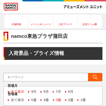
店舗情報
イベント&ニュース
入荷プライズ
設置ゲーム機
namco東急プラザ蒲田店
入荷景品・プライズ情報
登場月
全て表示
9月
8月
7月
6月
登場週
全て表示
5週
4週
3週
2週
1週