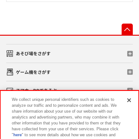
先
あそび場をさがす
ゲーム機をさがす
スマホ・PCであそぶ
We collect unique personal identifiers such as cookies to
analyze our traffic and to personalize content and ads. We
イベント・キャンペーン
share information about your use of our website with our
analytics and advertising partners, who may combine it with
other information that you have provided to them or that they
have collected from your use of their services. Please click
"
here
" to see more details about how we use cookies and
関連会社
サステナビリティ
サイトポリシー