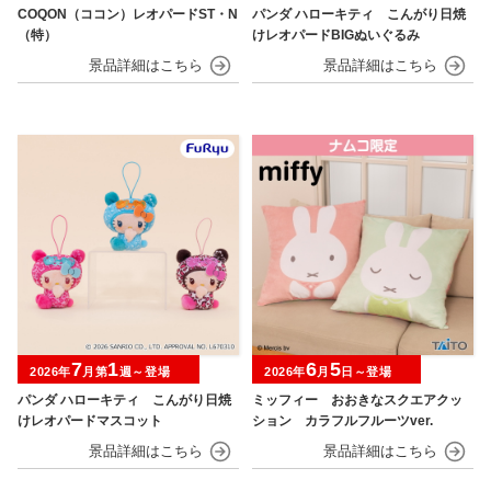
COQON（ココン）レオパードST・N
パンダ ハローキティ こんがり日焼
（特）
けレオパードBIGぬいぐるみ
7
1
6
5
2026年
月第
週～登場
2026年
月
日～登場
パンダ ハローキティ こんがり日焼
ミッフィー おおきなスクエアクッ
けレオパードマスコット
ション カラフルフルーツver.