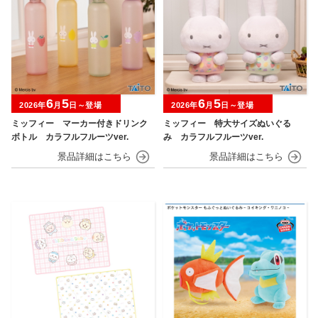
6
5
6
5
2026年
月
日～登場
2026年
月
日～登場
ミッフィー マーカー付きドリンク
ミッフィー 特大サイズぬいぐる
ボトル カラフルフルーツver.
み カラフルフルーツver.