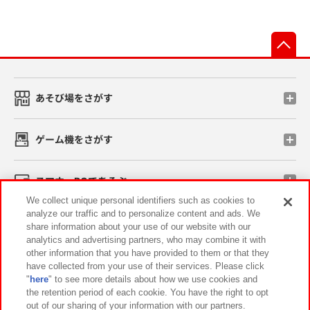
先
あそび場をさがす
ゲーム機をさがす
スマホ・PCであそぶ
We collect unique personal identifiers such as cookies to
analyze our traffic and to personalize content and ads. We
イベント・キャンペーン
share information about your use of our website with our
analytics and advertising partners, who may combine it with
other information that you have provided to them or that they
have collected from your use of their services. Please click
"
here
" to see more details about how we use cookies and
関連会社
サステナビリティ
サイトポリシー
the retention period of each cookie. You have the right to opt
out of our sharing of your information with our partners.