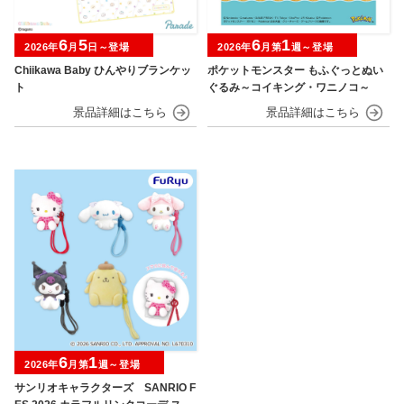
6
5
6
1
2026年
月
日～登場
2026年
月第
週～登場
Chiikawa Baby ひんやりブランケッ
ポケットモンスター もふぐっとぬい
ト
ぐるみ～コイキング・ワニノコ～
6
1
2026年
月第
週～登場
サンリオキャラクターズ SANRIO F