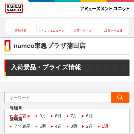
店舗情報
イベント&ニュース
入荷プライズ
設置ゲーム機
namco東急プラザ蒲田店
入荷景品・プライズ情報
登場月
全て表示
9月
8月
7月
6月
登場週
全て表示
5週
4週
3週
2週
1週