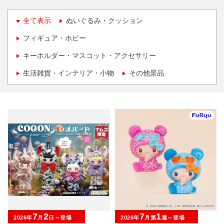
全て表示
ぬいぐるみ・クッション
フィギュア・ホビー
キーホルダー・マスコット・アクセサリー
生活雑貨・インテリア・小物
その他景品
7
2
7
1
2026年
月
日～登場
2026年
月第
週～登場