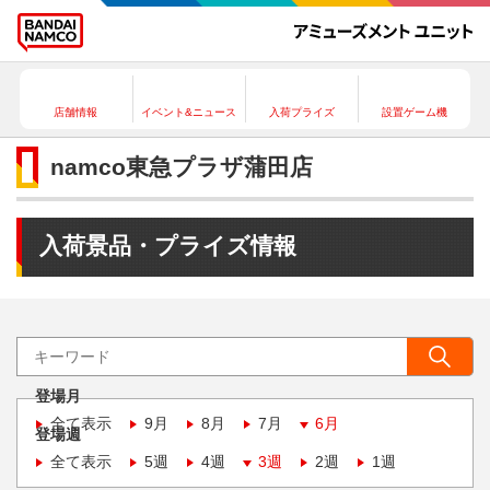
店舗情報
イベント&ニュース
入荷プライズ
設置ゲーム機
namco東急プラザ蒲田店
入荷景品・プライズ情報
登場月
全て表示
9月
8月
7月
6月
登場週
全て表示
5週
4週
3週
2週
1週