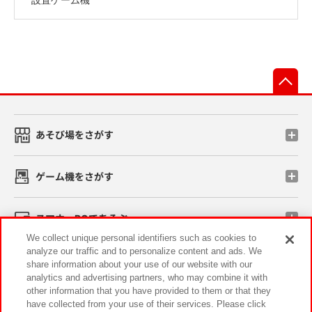
先
あそび場をさがす
ゲーム機をさがす
スマホ・PCであそぶ
We collect unique personal identifiers such as cookies to
analyze our traffic and to personalize content and ads. We
イベント・キャンペーン
share information about your use of our website with our
analytics and advertising partners, who may combine it with
other information that you have provided to them or that they
have collected from your use of their services. Please click