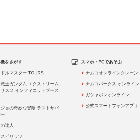
ム機をさがす
スマホ・PCであそぶ
ドルマスター TOURS
ナムコオンラインクレーン
動戦士ガンダム エクストリーム
ナムコパークス オンライ
ーサス２ インフィニットブース
ガシャポンオンライン
公式スマートフォンアプリ
ョジョの奇妙な冒険 ラストサバ
バー
鼓の達人
りスピリッツ