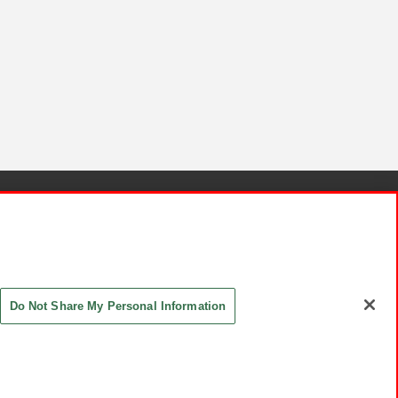
針と検証結果
お取引先さまとともに
お問い合わせ
Do Not Share My Personal Information
ASHIKI Co., Ltd. All Rights Reserved.