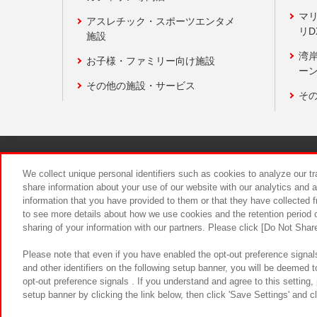
マ
アスレチック・スポーツエンタメ
リD
施設
湾
お子様・ファミリー向け施設
ーン
その他の施設・サービス
そ
関連会社
サステナビリティ
We collect unique personal identifiers such as cookies to analyze our t
share information about your use of our website with our analytics and 
information that you have provided to them or that they have collected f
食品のご提
to see more details about how we use cookies and the retention period o
sharing of your information with our partners. Please click [Do Not Shar
Please note that even if you have enabled the opt-out preference signals
and other identifiers on the following setup banner, you will be deemed 
opt-out preference signals . If you understand and agree to this setting
setup banner by clicking the link below, then click 'Save Settings' and c
©Bandai Namco Amusement Inc.
©Ba