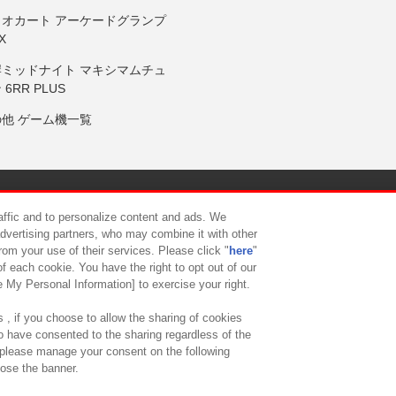
リオカート アーケードグランプ
X
岸ミッドナイト マキシマムチュ
 6RR PLUS
の他 ゲーム機一覧
サイトポリシー
プライバシーポリシー
ウェブアクセシビリティ方
raffic and to personalize content and ads. We
advertising partners, who may combine it with other
rom your use of their services. Please click "
here
"
供について
カスタマーハラスメント対応方針
よくあるご質問・
f each cookie. You have the right to opt out of our
e My Personal Information] to exercise your right.
 , if you choose to allow the sharing of cookies
to have consented to the sharing regardless of the
, please manage your consent on the following
lose the banner.
ndai Namco Amusement Lab Inc.
©Bandai Namco Experience Inc.
©HANAY