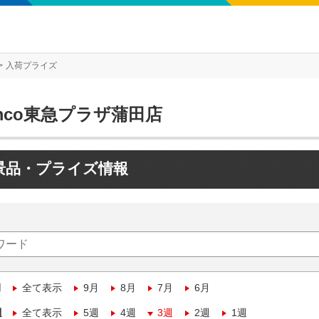
入荷プライズ
mco東急プラザ蒲田店
景品・プライズ情報
月
全て表示
9月
8月
7月
6月
週
全て表示
5週
4週
3週
2週
1週