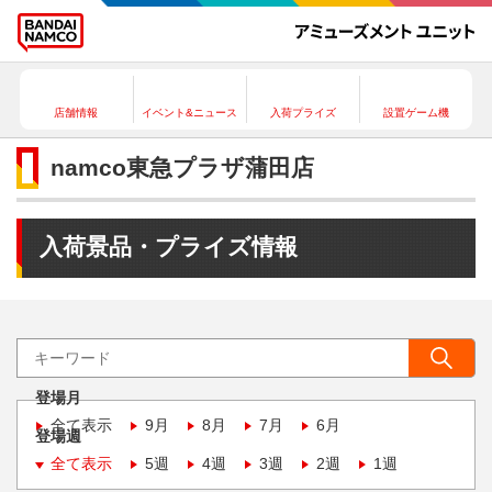
店舗情報
イベント&ニュース
入荷プライズ
設置ゲーム機
namco東急プラザ蒲田店
入荷景品・プライズ情報
登場月
全て表示
9月
8月
7月
6月
登場週
全て表示
5週
4週
3週
2週
1週