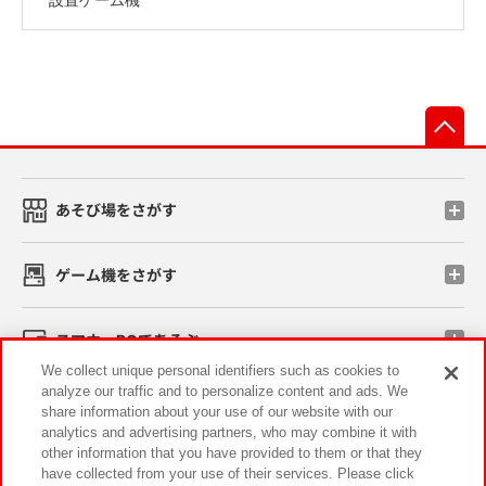
先
あそび場をさがす
ゲーム機をさがす
スマホ・PCであそぶ
We collect unique personal identifiers such as cookies to
analyze our traffic and to personalize content and ads. We
イベント・キャンペーン
share information about your use of our website with our
analytics and advertising partners, who may combine it with
other information that you have provided to them or that they
have collected from your use of their services. Please click