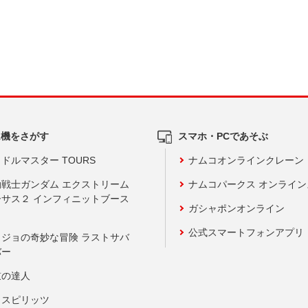
ム機をさがす
スマホ・PCであそぶ
ドルマスター TOURS
ナムコオンラインクレーン
動戦士ガンダム エクストリーム
ナムコパークス オンライ
ーサス２ インフィニットブース
ガシャポンオンライン
公式スマートフォンアプリ
ョジョの奇妙な冒険 ラストサバ
バー
鼓の達人
りスピリッツ