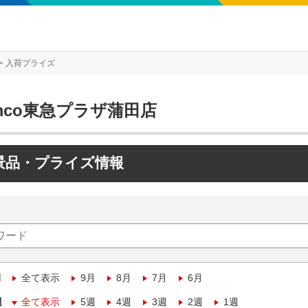
入荷プライズ
mco東急プラザ蒲田店
景品・プライズ情報
月
全て表示
9月
8月
7月
6月
週
全て表示
5週
4週
3週
2週
1週