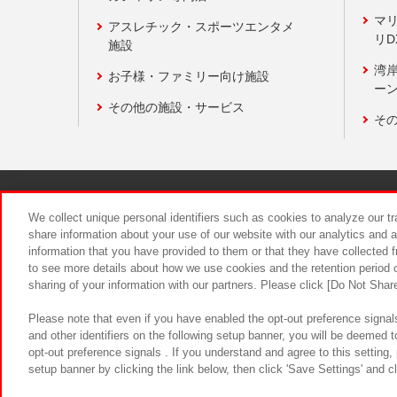
マ
アスレチック・スポーツエンタメ
リD
施設
湾
お子様・ファミリー向け施設
ーン
その他の施設・サービス
そ
関連会社
サステナビリティ
We collect unique personal identifiers such as cookies to analyze our t
share information about your use of our website with our analytics and 
information that you have provided to them or that they have collected f
食品のご提
to see more details about how we use cookies and the retention period o
sharing of your information with our partners. Please click [Do Not Shar
Please note that even if you have enabled the opt-out preference signals
and other identifiers on the following setup banner, you will be deemed 
opt-out preference signals . If you understand and agree to this setting
setup banner by clicking the link below, then click 'Save Settings' and c
©Bandai Namco Amusement Inc.
©Ba