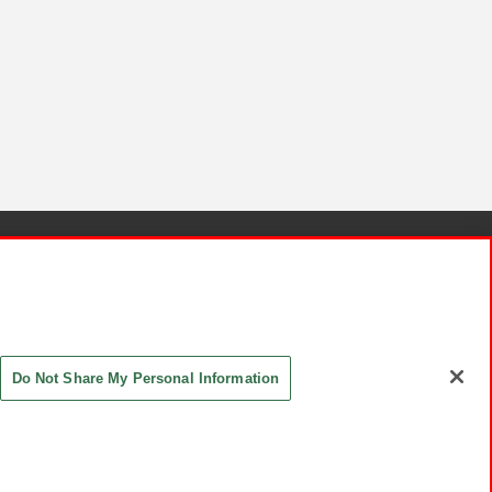
針と検証結果
お取引先さまとともに
お問い合わせ
Do Not Share My Personal Information
ASHIKI Co., Ltd. All Rights Reserved.