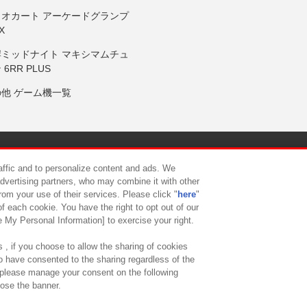
リオカート アーケードグランプ
X
岸ミッドナイト マキシマムチュ
 6RR PLUS
の他 ゲーム機一覧
サイトポリシー
プライバシーポリシー
ウェブアクセシビリティ方
raffic and to personalize content and ads. We
advertising partners, who may combine it with other
rom your use of their services. Please click "
here
"
供について
カスタマーハラスメント対応方針
よくあるご質問・
f each cookie. You have the right to opt out of our
e My Personal Information] to exercise your right.
 , if you choose to allow the sharing of cookies
to have consented to the sharing regardless of the
, please manage your consent on the following
lose the banner.
ndai Namco Amusement Lab Inc.
©Bandai Namco Experience Inc.
©HANAY