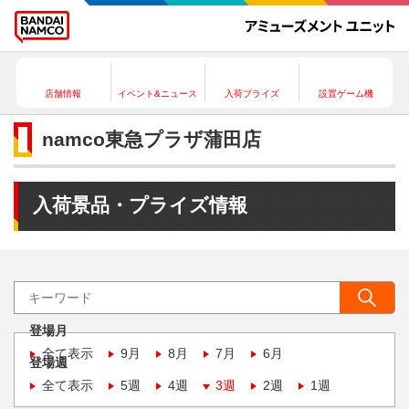
店舗情報
イベント&ニュース
入荷プライズ
設置ゲーム機
namco東急プラザ蒲田店
入荷景品・プライズ情報
登場月
全て表示
9月
8月
7月
6月
登場週
全て表示
5週
4週
3週
2週
1週