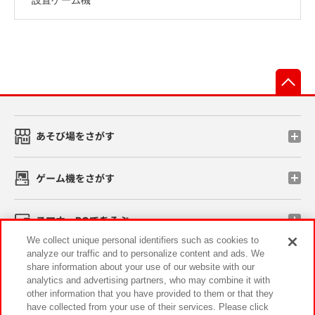
先
あそび場をさがす
ゲーム機をさがす
スマホ・PCであそぶ
We collect unique personal identifiers such as cookies to
analyze our traffic and to personalize content and ads. We
イベント・キャンペーン
share information about your use of our website with our
analytics and advertising partners, who may combine it with
other information that you have provided to them or that they
have collected from your use of their services. Please click