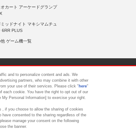
リオカート アーケードグランプ
X
岸ミッドナイト マキシマムチュ
 6RR PLUS
の他 ゲーム機一覧
サイトポリシー
プライバシーポリシー
ウェブアクセシビリティ方
raffic and to personalize content and ads. We
advertising partners, who may combine it with other
rom your use of their services. Please click "
here
"
供について
カスタマーハラスメント対応方針
よくあるご質問・
f each cookie. You have the right to opt out of our
e My Personal Information] to exercise your right.
 , if you choose to allow the sharing of cookies
to have consented to the sharing regardless of the
, please manage your consent on the following
lose the banner.
ndai Namco Amusement Lab Inc.
©Bandai Namco Experience Inc.
©HANAY