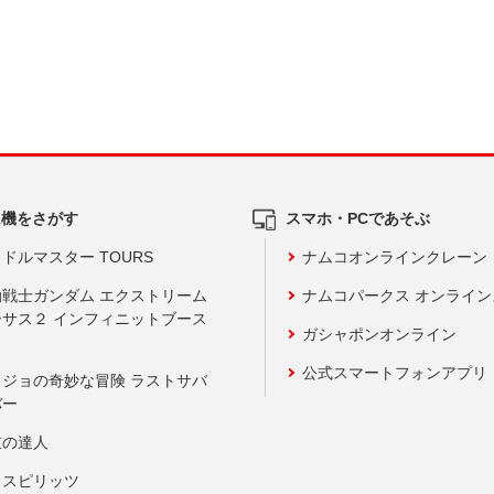
ム機をさがす
スマホ・PCであそぶ
ドルマスター TOURS
ナムコオンラインクレーン
動戦士ガンダム エクストリーム
ナムコパークス オンライ
ーサス２ インフィニットブース
ガシャポンオンライン
公式スマートフォンアプリ
ョジョの奇妙な冒険 ラストサバ
バー
鼓の達人
りスピリッツ