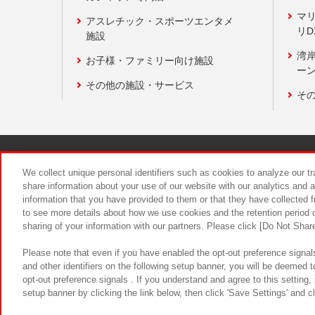
マ
アスレチック・スポーツエンタメ
リD
施設
湾
お子様・ファミリー向け施設
ーン
その他の施設・サービス
そ
関連会社
サステナビリティ
We collect unique personal identifiers such as cookies to analyze our t
share information about your use of our website with our analytics and 
information that you have provided to them or that they have collected f
食品のご提
to see more details about how we use cookies and the retention period o
sharing of your information with our partners. Please click [Do Not Shar
Please note that even if you have enabled the opt-out preference signals
and other identifiers on the following setup banner, you will be deemed 
opt-out preference signals . If you understand and agree to this setting
setup banner by clicking the link below, then click 'Save Settings' and c
©Bandai Namco Amusement Inc.
©Ba