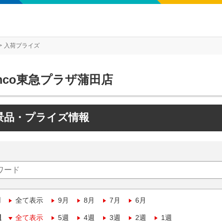
入荷プライズ
mco東急プラザ蒲田店
景品・プライズ情報
月
全て表示
9月
8月
7月
6月
週
全て表示
5週
4週
3週
2週
1週