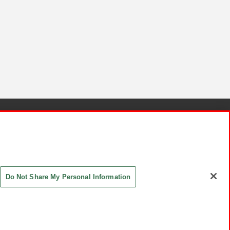
針と検証結果
お取引先さまとともに
お問い合わせ
Do Not Share My Personal Information
ASHIKI Co., Ltd. All Rights Reserved.