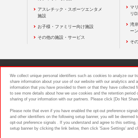
マ
アスレチック・スポーツエンタメ
リD
施設
湾
お子様・ファミリー向け施設
ーン
その他の施設・サービス
そ
関連会社
サステナビリティ
We collect unique personal identifiers such as cookies to analyze our t
share information about your use of our website with our analytics and 
information that you have provided to them or that they have collected f
食品のご提
to see more details about how we use cookies and the retention period o
sharing of your information with our partners. Please click [Do Not Shar
Please note that even if you have enabled the opt-out preference signals
and other identifiers on the following setup banner, you will be deemed 
opt-out preference signals . If you understand and agree to this setting
setup banner by clicking the link below, then click 'Save Settings' and c
©Bandai Namco Amusement Inc.
©Ba