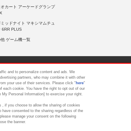
リオカート アーケードグランプ
X
岸ミッドナイト マキシマムチュ
 6RR PLUS
の他 ゲーム機一覧
サイトポリシー
プライバシーポリシー
ウェブアクセシビリティ方
raffic and to personalize content and ads. We
advertising partners, who may combine it with other
rom your use of their services. Please click "
here
"
供について
カスタマーハラスメント対応方針
よくあるご質問・
f each cookie. You have the right to opt out of our
e My Personal Information] to exercise your right.
 , if you choose to allow the sharing of cookies
to have consented to the sharing regardless of the
, please manage your consent on the following
lose the banner.
ndai Namco Amusement Lab Inc.
©Bandai Namco Experience Inc.
©HANAY