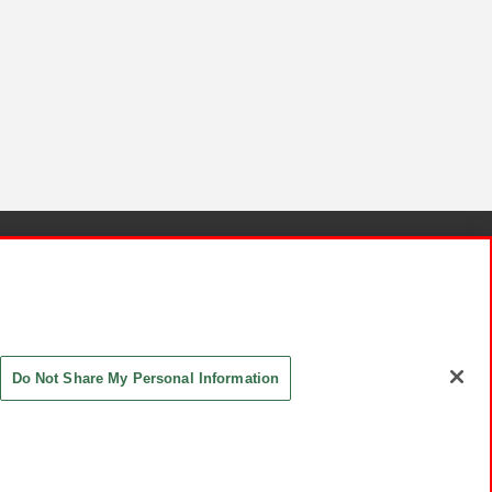
針と検証結果
お取引先さまとともに
お問い合わせ
Do Not Share My Personal Information
ASHIKI Co., Ltd. All Rights Reserved.