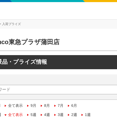
入荷プライズ
mco東急プラザ蒲田店
景品・プライズ情報
月
全て表示
9月
8月
7月
6月
週
全て表示
5週
4週
3週
2週
1週