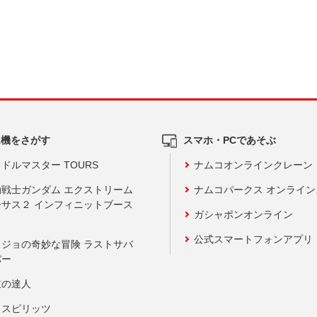
ム機をさがす
スマホ・PCであそぶ
ドルマスター TOURS
ナムコオンラインクレーン
動戦士ガンダム エクストリーム
ナムコパークス オンライ
ーサス２ インフィニットブース
ガシャポンオンライン
公式スマートフォンアプリ
ョジョの奇妙な冒険 ラストサバ
バー
鼓の達人
りスピリッツ