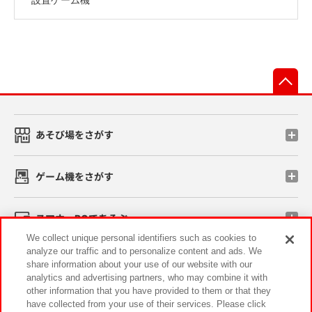
先
あそび場をさがす
ゲーム機をさがす
スマホ・PCであそぶ
We collect unique personal identifiers such as cookies to
analyze our traffic and to personalize content and ads. We
イベント・キャンペーン
share information about your use of our website with our
analytics and advertising partners, who may combine it with
other information that you have provided to them or that they
have collected from your use of their services. Please click