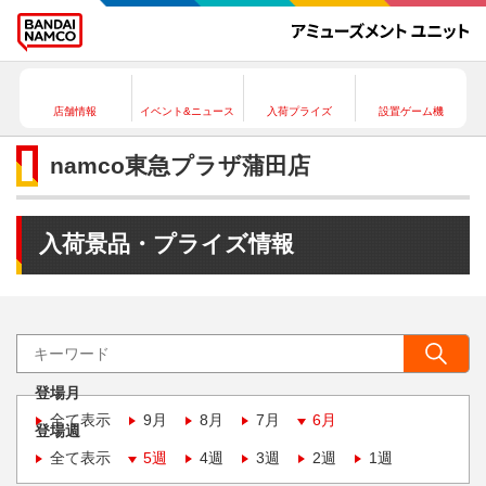
店舗情報
イベント&ニュース
入荷プライズ
設置ゲーム機
namco東急プラザ蒲田店
入荷景品・プライズ情報
登場月
全て表示
9月
8月
7月
6月
登場週
全て表示
5週
4週
3週
2週
1週