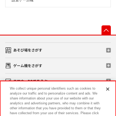
先
あそび場をさがす
ゲーム機をさがす
スマホ・PCであそぶ
We collect unique personal identifiers such as cookies to
analyze our traffic and to personalize content and ads. We
イベント・キャンペーン
share information about your use of our website with our
analytics and advertising partners, who may combine it with
other information that you have provided to them or that they
have collected from your use of their services. Please click