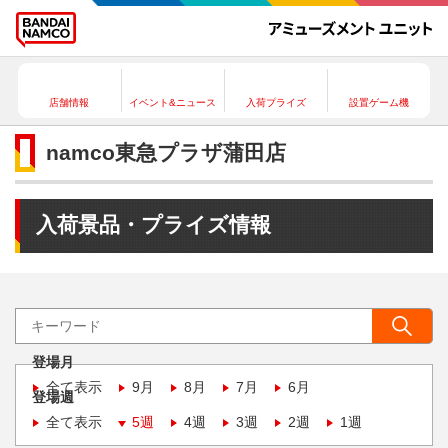
店舗情報
イベント&ニュース
入荷プライズ
設置ゲーム機
namco東急プラザ蒲田店
入荷景品・プライズ情報
登場月
全て表示
9月
8月
7月
6月
登場週
全て表示
5週
4週
3週
2週
1週