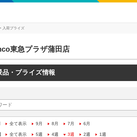
入荷プライズ
mco東急プラザ蒲田店
景品・プライズ情報
月
全て表示
9月
8月
7月
6月
週
全て表示
5週
4週
3週
2週
1週