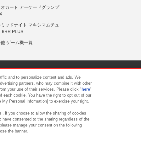
リオカート アーケードグランプ
X
岸ミッドナイト マキシマムチュ
 6RR PLUS
の他 ゲーム機一覧
サイトポリシー
プライバシーポリシー
ウェブアクセシビリティ方
raffic and to personalize content and ads. We
advertising partners, who may combine it with other
rom your use of their services. Please click "
here
"
供について
カスタマーハラスメント対応方針
よくあるご質問・
f each cookie. You have the right to opt out of our
e My Personal Information] to exercise your right.
 , if you choose to allow the sharing of cookies
to have consented to the sharing regardless of the
, please manage your consent on the following
lose the banner.
ndai Namco Amusement Lab Inc.
©Bandai Namco Experience Inc.
©HANAY