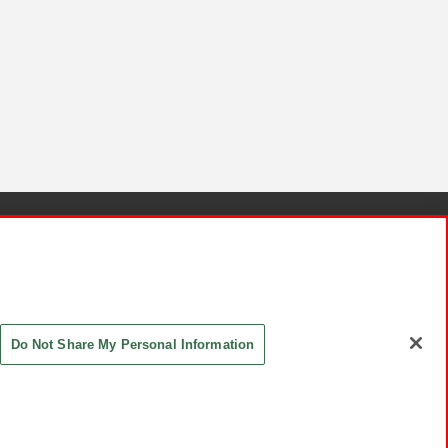
針と検証結果
お取引先さまとともに
お問い合わせ
Do Not Share My Personal Information
ASHIKI Co., Ltd. All Rights Reserved.