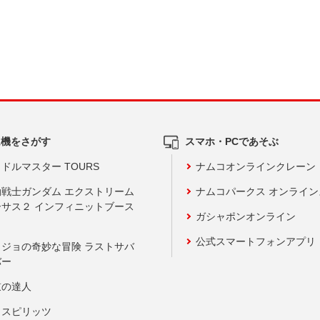
ム機をさがす
スマホ・PCであそぶ
ドルマスター TOURS
ナムコオンラインクレーン
動戦士ガンダム エクストリーム
ナムコパークス オンライ
ーサス２ インフィニットブース
ガシャポンオンライン
公式スマートフォンアプリ
ョジョの奇妙な冒険 ラストサバ
バー
鼓の達人
りスピリッツ