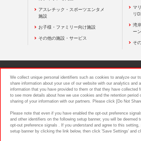
マ
アスレチック・スポーツエンタメ
リD
施設
湾
お子様・ファミリー向け施設
ーン
その他の施設・サービス
そ
関連会社
サステナビリティ
We collect unique personal identifiers such as cookies to analyze our t
share information about your use of our website with our analytics and 
information that you have provided to them or that they have collected f
食品のご提
to see more details about how we use cookies and the retention period o
sharing of your information with our partners. Please click [Do Not Shar
Please note that even if you have enabled the opt-out preference signals
and other identifiers on the following setup banner, you will be deemed 
opt-out preference signals . If you understand and agree to this setting
setup banner by clicking the link below, then click 'Save Settings' and c
©Bandai Namco Amusement Inc.
©Ba