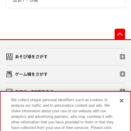
先
あそび場をさがす
ゲーム機をさがす
スマホ・PCであそぶ
We collect unique personal identifiers such as cookies to
analyze our traffic and to personalize content and ads. We
イベント・キャンペーン
share information about your use of our website with our
analytics and advertising partners, who may combine it with
other information that you have provided to them or that they
have collected from your use of their services. Please click