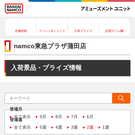
店舗情報
イベント&ニュース
入荷プライズ
設置ゲーム機
namco東急プラザ蒲田店
入荷景品・プライズ情報
登場月
全て表示
9月
8月
7月
6月
登場週
全て表示
5週
4週
3週
2週
1週