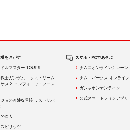
ム機をさがす
スマホ・PCであそぶ
ドルマスター TOURS
ナムコオンラインクレーン
動戦士ガンダム エクストリーム
ナムコパークス オンライ
ーサス２ インフィニットブース
ガシャポンオンライン
公式スマートフォンアプリ
ョジョの奇妙な冒険 ラストサバ
バー
鼓の達人
りスピリッツ