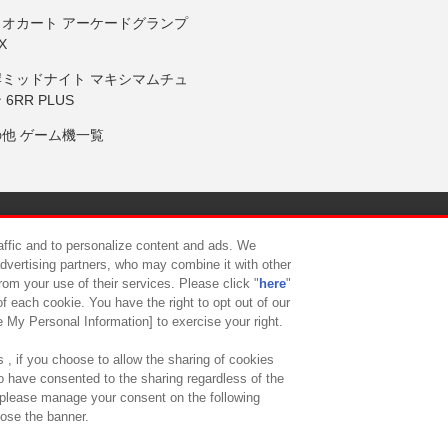
リオカート アーケードグランプ
X
岸ミッドナイト マキシマムチュ
 6RR PLUS
の他 ゲーム機一覧
サイトポリシー
プライバシーポリシー
ウェブアクセシビリティ方
raffic and to personalize content and ads. We
advertising partners, who may combine it with other
rom your use of their services. Please click "
here
"
供について
カスタマーハラスメント対応方針
よくあるご質問・
f each cookie. You have the right to opt out of our
e My Personal Information] to exercise your right.
 , if you choose to allow the sharing of cookies
to have consented to the sharing regardless of the
, please manage your consent on the following
lose the banner.
ndai Namco Amusement Lab Inc.
©Bandai Namco Experience Inc.
©HANAY