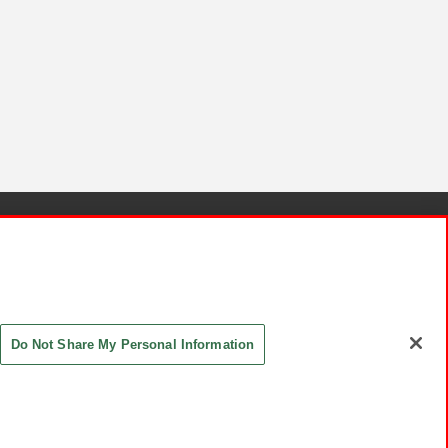
針と検証結果
お取引先さまとともに
お問い合わせ
Do Not Share My Personal Information
ASHIKI Co., Ltd. All Rights Reserved.