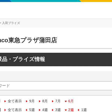
入荷プライズ
mco東急プラザ蒲田店
景品・プライズ情報
月
全て表示
9月
8月
7月
6月
週
全て表示
5週
4週
3週
2週
1週