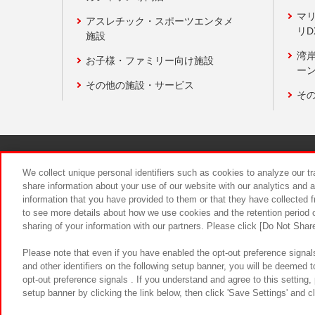
マ
アスレチック・スポーツエンタメ
リD
施設
湾
お子様・ファミリー向け施設
ーン
その他の施設・サービス
そ
関連会社
サステナビリティ
We collect unique personal identifiers such as cookies to analyze our t
share information about your use of our website with our analytics and 
information that you have provided to them or that they have collected f
食品のご提
to see more details about how we use cookies and the retention period o
sharing of your information with our partners. Please click [Do Not Shar
Please note that even if you have enabled the opt-out preference signals
and other identifiers on the following setup banner, you will be deemed 
opt-out preference signals . If you understand and agree to this setting
setup banner by clicking the link below, then click 'Save Settings' and c
©Bandai Namco Amusement Inc.
©Ba