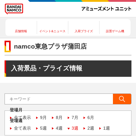
店舗情報
イベント&ニュース
入荷プライズ
設置ゲーム機
namco東急プラザ蒲田店
入荷景品・プライズ情報
登場月
全て表示
9月
8月
7月
6月
登場週
全て表示
5週
4週
3週
2週
1週