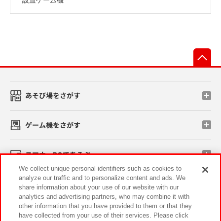
先
あそび場をさがす
ゲーム機をさがす
スマホ・PCであそぶ
We collect unique personal identifiers such as cookies to
analyze our traffic and to personalize content and ads. We
イベント・キャンペーン
share information about your use of our website with our
analytics and advertising partners, who may combine it with
other information that you have provided to them or that they
have collected from your use of their services. Please click