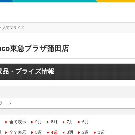
入荷プライズ
mco東急プラザ蒲田店
景品・プライズ情報
月
全て表示
9月
8月
7月
6月
週
全て表示
5週
4週
3週
2週
1週