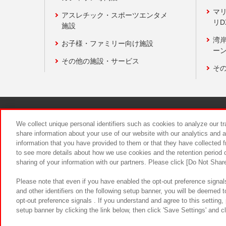
マ
アスレチック・スポーツエンタメ
リD
施設
湾
お子様・ファミリー向け施設
ーン
その他の施設・サービス
そ
関連会社
サステナビリティ
We collect unique personal identifiers such as cookies to analyze our t
share information about your use of our website with our analytics and 
information that you have provided to them or that they have collected f
食品のご提
to see more details about how we use cookies and the retention period o
sharing of your information with our partners. Please click [Do Not Shar
Please note that even if you have enabled the opt-out preference signals
and other identifiers on the following setup banner, you will be deemed 
opt-out preference signals . If you understand and agree to this setting
setup banner by clicking the link below, then click 'Save Settings' and c
©Bandai Namco Amusement Inc.
©Ba