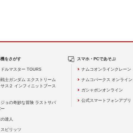
ム機をさがす
スマホ・PCであそぶ
ドルマスター TOURS
ナムコオンラインクレーン
動戦士ガンダム エクストリーム
ナムコパークス オンライ
ーサス２ インフィニットブース
ガシャポンオンライン
公式スマートフォンアプリ
ョジョの奇妙な冒険 ラストサバ
バー
鼓の達人
りスピリッツ