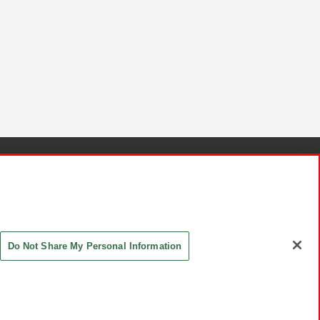
針と検証結果
お取引先さまとともに
お問い合わせ
Do Not Share My Personal Information
ASHIKI Co., Ltd. All Rights Reserved.