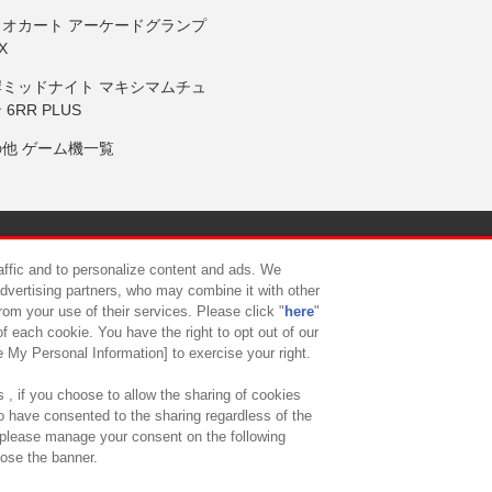
リオカート アーケードグランプ
X
岸ミッドナイト マキシマムチュ
 6RR PLUS
の他 ゲーム機一覧
サイトポリシー
プライバシーポリシー
ウェブアクセシビリティ方
raffic and to personalize content and ads. We
advertising partners, who may combine it with other
rom your use of their services. Please click "
here
"
供について
カスタマーハラスメント対応方針
よくあるご質問・
f each cookie. You have the right to opt out of our
e My Personal Information] to exercise your right.
 , if you choose to allow the sharing of cookies
to have consented to the sharing regardless of the
, please manage your consent on the following
lose the banner.
ndai Namco Amusement Lab Inc.
©Bandai Namco Experience Inc.
©HANAY