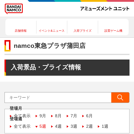
店舗情報
イベント&ニュース
入荷プライズ
設置ゲーム機
namco東急プラザ蒲田店
入荷景品・プライズ情報
登場月
全て表示
9月
8月
7月
6月
登場週
全て表示
5週
4週
3週
2週
1週