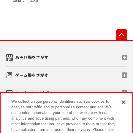
先
あそび場をさがす
ゲーム機をさがす
スマホ・PCであそぶ
We collect unique personal identifiers such as cookies to
analyze our traffic and to personalize content and ads. We
イベント・キャンペーン
share information about your use of our website with our
analytics and advertising partners, who may combine it with
other information that you have provided to them or that they
have collected from your use of their services. Please click