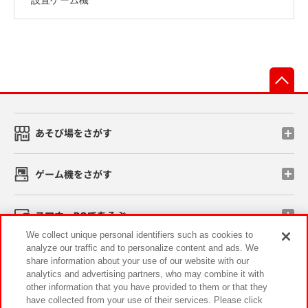
先
あそび場をさがす
ゲーム機をさがす
スマホ・PCであそぶ
We collect unique personal identifiers such as cookies to
analyze our traffic and to personalize content and ads. We
イベント・キャンペーン
share information about your use of our website with our
analytics and advertising partners, who may combine it with
other information that you have provided to them or that they
have collected from your use of their services. Please click