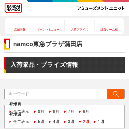
店舗情報
イベント&ニュース
入荷プライズ
設置ゲーム機
namco東急プラザ蒲田店
入荷景品・プライズ情報
登場月
全て表示
9月
8月
7月
6月
登場週
全て表示
5週
4週
3週
2週
1週