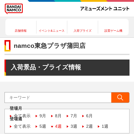
店舗情報
イベント&ニュース
入荷プライズ
設置ゲーム機
namco東急プラザ蒲田店
入荷景品・プライズ情報
登場月
全て表示
9月
8月
7月
6月
登場週
全て表示
5週
4週
3週
2週
1週