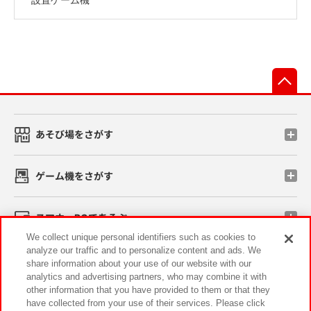
先
あそび場をさがす
ゲーム機をさがす
スマホ・PCであそぶ
We collect unique personal identifiers such as cookies to
analyze our traffic and to personalize content and ads. We
イベント・キャンペーン
share information about your use of our website with our
analytics and advertising partners, who may combine it with
other information that you have provided to them or that they
have collected from your use of their services. Please click