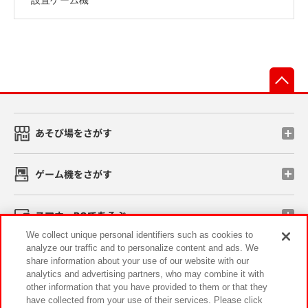
先
あそび場をさがす
ゲーム機をさがす
スマホ・PCであそぶ
We collect unique personal identifiers such as cookies to
analyze our traffic and to personalize content and ads. We
イベント・キャンペーン
share information about your use of our website with our
analytics and advertising partners, who may combine it with
other information that you have provided to them or that they
have collected from your use of their services. Please click