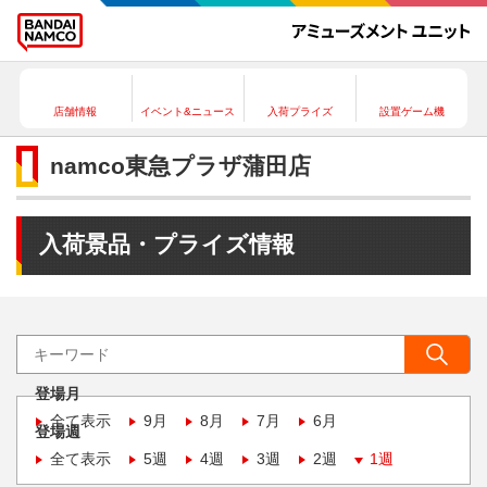
店舗情報
イベント&ニュース
入荷プライズ
設置ゲーム機
namco東急プラザ蒲田店
入荷景品・プライズ情報
登場月
全て表示
9月
8月
7月
6月
登場週
全て表示
5週
4週
3週
2週
1週