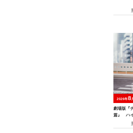
8
2026年
劇場版『
篇』 ハ
ア‐レゼ‐