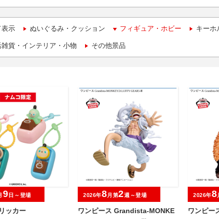
て表示
ぬいぐるみ・クッション
フィギュア・ホビー
キーホ
活雑貨・インテリア・小物
その他景品
9
8
2
8
月
日～登場
2026年
月第
週～登場
2026年
クリッカー
ワンピース Grandista-MONKE
ワンピース 