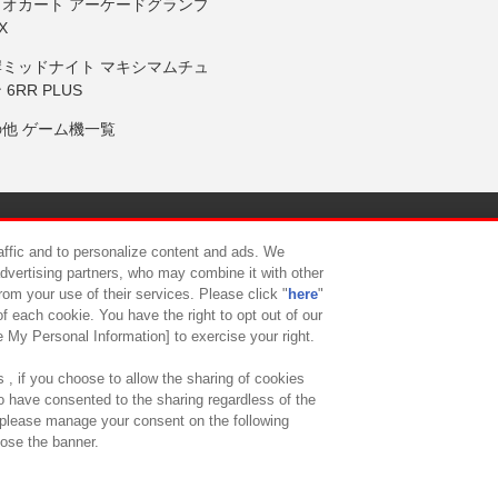
リオカート アーケードグランプ
X
岸ミッドナイト マキシマムチュ
 6RR PLUS
の他 ゲーム機一覧
サイトポリシー
プライバシーポリシー
ウェブアクセシビリティ方
raffic and to personalize content and ads. We
advertising partners, who may combine it with other
rom your use of their services. Please click "
here
"
供について
カスタマーハラスメント対応方針
よくあるご質問・
f each cookie. You have the right to opt out of our
e My Personal Information] to exercise your right.
 , if you choose to allow the sharing of cookies
to have consented to the sharing regardless of the
, please manage your consent on the following
lose the banner.
ndai Namco Amusement Lab Inc.
©Bandai Namco Experience Inc.
©HANAY