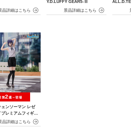
Y.D.LUFFY GEAR5-Ⅲ
ALL.D.T
2
月第
週～登場
チェンソーマン レゼ
イプレミアムフィギュ