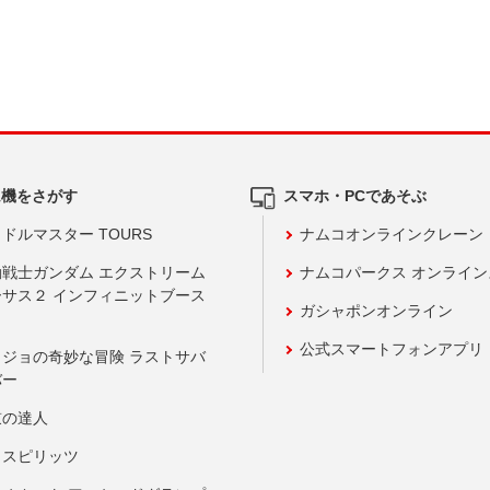
ム機をさがす
スマホ・PCであそぶ
ドルマスター TOURS
ナムコオンラインクレーン
動戦士ガンダム エクストリーム
ナムコパークス オンライ
ーサス２ インフィニットブース
ガシャポンオンライン
公式スマートフォンアプリ
ョジョの奇妙な冒険 ラストサバ
バー
鼓の達人
りスピリッツ