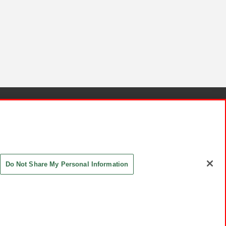
針と検証結果
お取引先さまとともに
お問い合わせ
Do Not Share My Personal Information
ASHIKI Co., Ltd. All Rights Reserved.