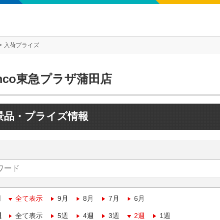
入荷プライズ
mco東急プラザ蒲田店
景品・プライズ情報
月
全て表示
9月
8月
7月
6月
週
全て表示
5週
4週
3週
2週
1週