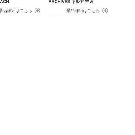
EACH-
ARCHIVES キルア 神速