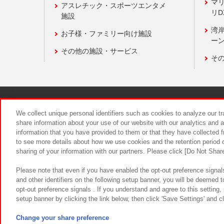
マ
アスレチック・スポーツエンタメ
リD
施設
湾
お子様・ファミリー向け施設
ーン
その他の施設・サービス
そ
関連会社
サステナビリティ
We collect unique personal identifiers such as cookies to analyze our t
share information about your use of our website with our analytics and 
information that you have provided to them or that they have collected f
食品のご提
to see more details about how we use cookies and the retention period o
sharing of your information with our partners. Please click [Do Not Shar
Please note that even if you have enabled the opt-out preference signals
and other identifiers on the following setup banner, you will be deemed 
opt-out preference signals . If you understand and agree to this setting
setup banner by clicking the link below, then click 'Save Settings' and c
©Bandai Namco Amusement Inc.
©Ba
Change your share preference