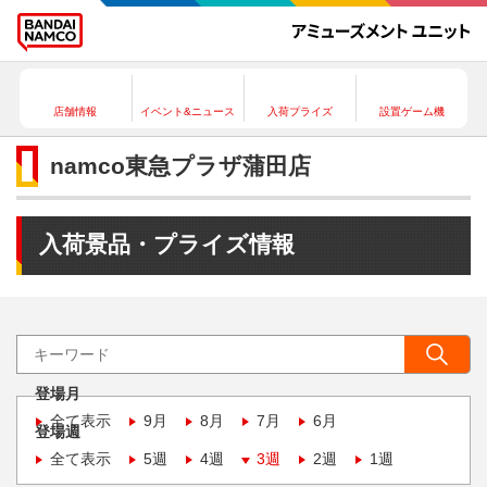
店舗情報
イベント&ニュース
入荷プライズ
設置ゲーム機
namco東急プラザ蒲田店
入荷景品・プライズ情報
登場月
全て表示
9月
8月
7月
6月
登場週
全て表示
5週
4週
3週
2週
1週