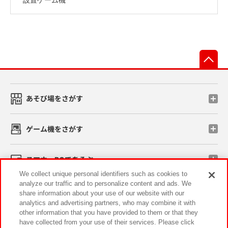
先
あそび場をさがす
ゲーム機をさがす
スマホ・PCであそぶ
We collect unique personal identifiers such as cookies to
analyze our traffic and to personalize content and ads. We
イベント・キャンペーン
share information about your use of our website with our
analytics and advertising partners, who may combine it with
other information that you have provided to them or that they
have collected from your use of their services. Please click