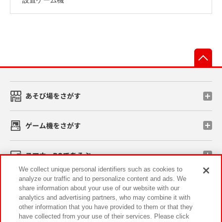
先
あそび場をさがす
ゲーム機をさがす
スマホ・PCであそぶ
We collect unique personal identifiers such as cookies to
analyze our traffic and to personalize content and ads. We
イベント・キャンペーン
share information about your use of our website with our
analytics and advertising partners, who may combine it with
other information that you have provided to them or that they
have collected from your use of their services. Please click