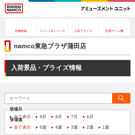
店舗情報
イベント&ニュース
入荷プライズ
設置ゲーム機
namco東急プラザ蒲田店
入荷景品・プライズ情報
登場月
全て表示
9月
8月
7月
6月
登場週
全て表示
5週
4週
3週
2週
1週