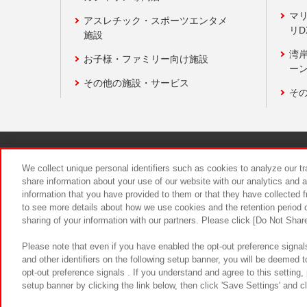
マ
アスレチック・スポーツエンタメ
リD
施設
湾
お子様・ファミリー向け施設
ーン
その他の施設・サービス
そ
関連会社
サステナビリティ
We collect unique personal identifiers such as cookies to analyze our t
share information about your use of our website with our analytics and 
information that you have provided to them or that they have collected f
食品のご提
to see more details about how we use cookies and the retention period o
sharing of your information with our partners. Please click [Do Not Shar
Please note that even if you have enabled the opt-out preference signals
and other identifiers on the following setup banner, you will be deemed 
opt-out preference signals . If you understand and agree to this setting
setup banner by clicking the link below, then click 'Save Settings' and c
©Bandai Namco Amusement Inc.
©Ba