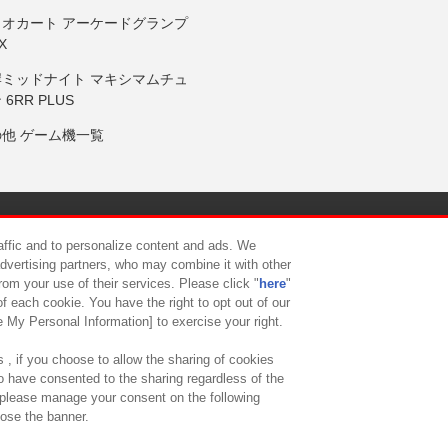
リオカート アーケードグランプ
X
岸ミッドナイト マキシマムチュ
 6RR PLUS
の他 ゲーム機一覧
サイトポリシー
プライバシーポリシー
ウェブアクセシビリティ方
raffic and to personalize content and ads. We
advertising partners, who may combine it with other
rom your use of their services. Please click "
here
"
供について
カスタマーハラスメント対応方針
よくあるご質問・
f each cookie. You have the right to opt out of our
e My Personal Information] to exercise your right.
 , if you choose to allow the sharing of cookies
to have consented to the sharing regardless of the
, please manage your consent on the following
lose the banner.
ndai Namco Amusement Lab Inc.
©Bandai Namco Experience Inc.
©HANAY