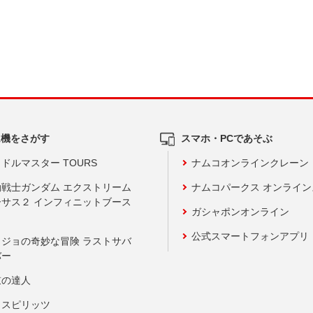
ム機をさがす
スマホ・PCであそぶ
ドルマスター TOURS
ナムコオンラインクレーン
動戦士ガンダム エクストリーム
ナムコパークス オンライ
ーサス２ インフィニットブース
ガシャポンオンライン
公式スマートフォンアプリ
ョジョの奇妙な冒険 ラストサバ
バー
鼓の達人
りスピリッツ