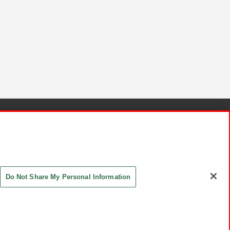
針と検証結果
お取引先さまとともに
お問い合わせ
Do Not Share My Personal Information
ASHIKI Co., Ltd. All Rights Reserved.