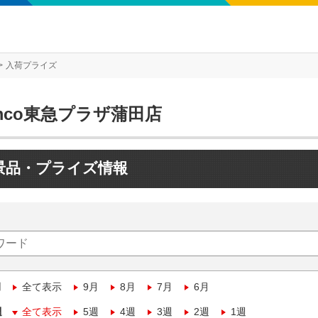
入荷プライズ
mco東急プラザ蒲田店
景品・プライズ情報
月
全て表示
9月
8月
7月
6月
週
全て表示
5週
4週
3週
2週
1週