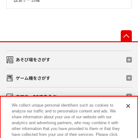
先
あそび場をさがす
ゲーム機をさがす
スマホ・PCであそぶ
We collect unique personal identifiers such as cookies to
analyze our traffic and to personalize content and ads. We
イベント・キャンペーン
share information about your use of our website with our
analytics and advertising partners, who may combine it with
other information that you have provided to them or that they
have collected from your use of their services. Please click