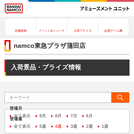
店舗情報
イベント&ニュース
入荷プライズ
設置ゲーム機
namco東急プラザ蒲田店
入荷景品・プライズ情報
登場月
全て表示
9月
8月
7月
6月
登場週
全て表示
5週
4週
3週
2週
1週