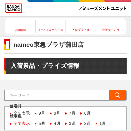
店舗情報
イベント&ニュース
入荷プライズ
設置ゲーム機
namco東急プラザ蒲田店
入荷景品・プライズ情報
登場月
全て表示
9月
8月
7月
6月
登場週
全て表示
5週
4週
3週
2週
1週