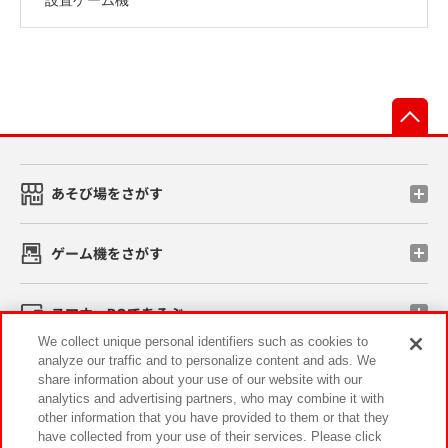
先
あそび場をさがす
ゲーム機をさがす
スマホ・PCであそぶ
We collect unique personal identifiers such as cookies to
analyze our traffic and to personalize content and ads. We
イベント・キャンペーン
share information about your use of our website with our
analytics and advertising partners, who may combine it with
other information that you have provided to them or that they
have collected from your use of their services. Please click