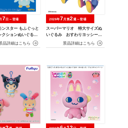
7
7
2
月
日～登場
2026年
月第
週～登場
モンスター もふぐっと
スーパーマリオ 特大サイズぬ
レクションぬいぐるみ
いぐるみ おすわりヨッシー
カイオーガ・ポッチャマ
あか＆あお
2
6
12