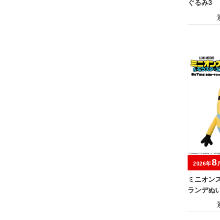
ぐるみ3
8
2026年
ミニオン
ランデぬい