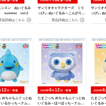
月第
週～登場
2026年
月第
週～登場
2026年
スンスン ぬいぐるみ
サンリオキャラクターズ くり
サンリオ
summer vol.2
っぴぃ ぬいぐるみ～こんがり日
っぴぃ 
焼けvol.1～
焼けvol.
12
6
12
6
月
日～登場
2026年
月
日～登場
2026年
ち めちゃもふぐっとぬ
たまごっち めちゃもふぐっとぬ
たまごっ
～いるかっち～ナムコ
いぐるみ～ほーほっち～ナムコ
いぐるみ