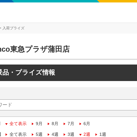
入荷プライズ
mco東急プラザ蒲田店
景品・プライズ情報
月
全て表示
9月
8月
7月
6月
週
全て表示
5週
4週
3週
2週
1週