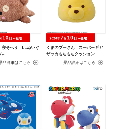
10
7
10
月
日～登場
2026年
月
日～登場
 寝そべり LLぬいぐ
くまのプーさん スーパーギガ
ム‐
ザッカもちもちクッション