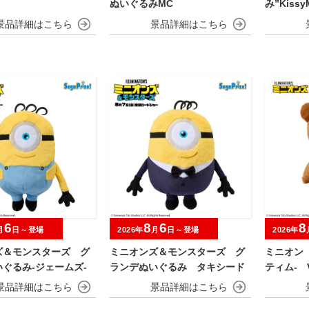
ぬいぐるみMC
み”KissyM
ds”
6
8
6
8
月
日～登場
2026年
月
日～登場
2026年
ズ＆モンスターズ グ
ミニオンズ＆モンスターズ グ
ミニオン
ぐるみ‐ジェームズ‐
ランデぬいぐるみ タキシード
ティム‐ V