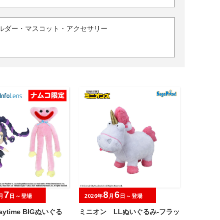
ルダー・マスコット・アクセサリー
7
8
6
月
日～登場
2026年
月
日～登場
laytime BIGぬいぐる
ミニオン LLぬいぐるみ‐フラッ