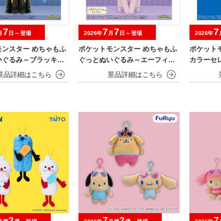
7
7
7
7
月
日～登場
2026年
月
日～登場
2026年
モンスター めちゃもふ
ポケットモンスター めちゃもふ
ポケット
いぐるみ～ブラッキー
ぐっとぬいぐるみ～エーフィ－
カラーセ
～
blue～
～
2
7
2
7