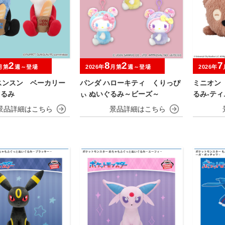
2
8
2
7
月第
週～登場
2026年
月第
週～登場
2026年
スンスン ベーカリー
パンダ ハローキティ くりっぴ
ミニオン
ぐるみ
ぃ ぬいぐるみ～ビーズ～
るみ‐ティ