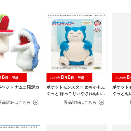
6
8
6
8
月
日～登場
2026年
月
日～登場
2026年
パペット ナムコ限定カ
ポケットモンスター めちゃもふ
ポケット
ぐっと ほっこりいやされぬいぐ
ぐっとぬ
るみ～カビゴン～
～