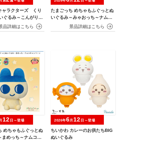
月第
週～登場
2026年
月
日～登場
キャラクターズ くり
たまごっち めちゃもふぐっとぬ
ぬいぐるみ～こんがり日
いぐるみ～みゃおっち～ナムコ
2～
キャンペーン
12
6
12
月
日～登場
2026年
月
日～登場
ち めちゃもふぐっとぬ
ちいかわ カレーのお供たちBIG
～まめっち～ナムコキ
ぬいぐるみ