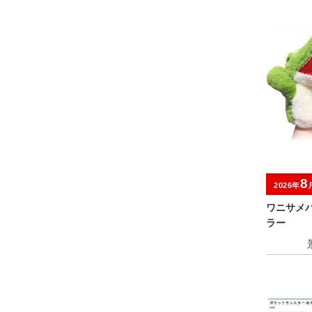
8
2026年
ワニサメ
ラー