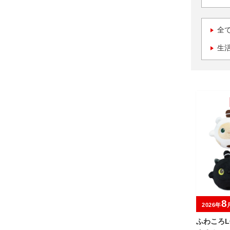
全
生
8
2026年
ふわころL