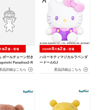
2
8
2
月第
週～登場
2026年
月第
週～登場
ち ボールチェーン付き
ハローキティマジカルラベンダ
otchi Paradise2-R
ードールGJ