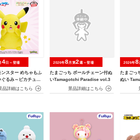
4
8
2
8
月
日～登場
2026年
月第
週～登場
2026年
モンスター めちゃもふ
たまごっち ボールチェーン付ぬ
たまごっ
いぐるみ～ピカチュウ
いTamagotchi Paradise vol.3
ぬい Tamag
er.