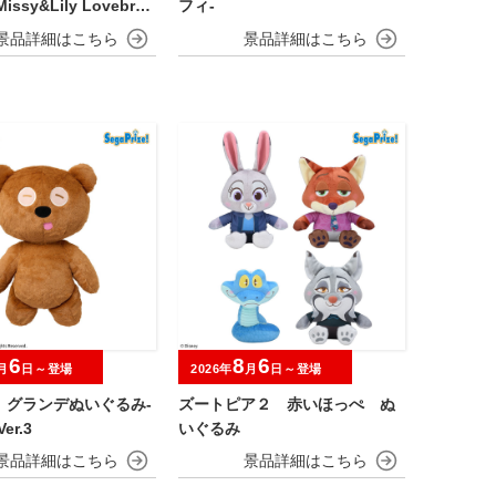
issy&Lily Lovebrai
フィ‐
6
8
6
月
日～登場
2026年
月
日～登場
 グランデぬいぐるみ‐
ズートピア２ 赤いほっぺ ぬ
er.3
いぐるみ