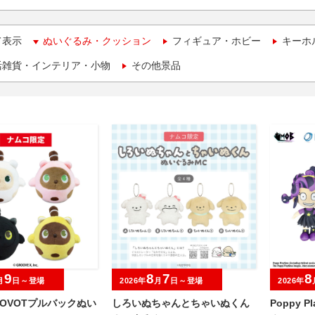
て表示
ぬいぐるみ・クッション
フィギュア・ホビー
キーホ
活雑貨・インテリア・小物
その他景品
9
8
7
8
月
日～登場
2026年
月
日～登場
2026年
OVOTプルバックぬい
しろいぬちゃんとちゃいぬくん
Poppy P