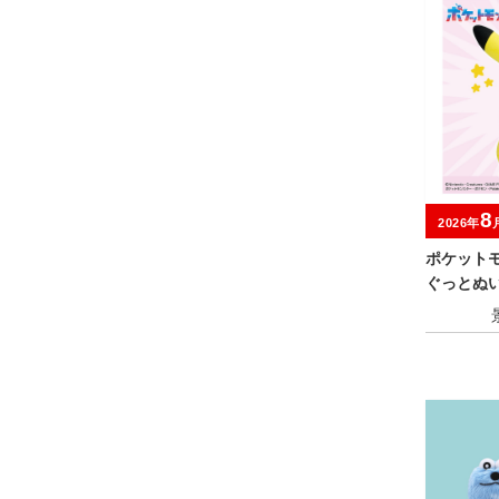
8
2026年
ポケット
ぐっとぬ
～びっくりv