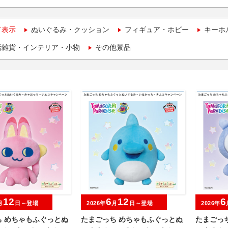
て表示
ぬいぐるみ・クッション
フィギュア・ホビー
キーホ
活雑貨・インテリア・小物
その他景品
12
6
12
6
月
日～登場
2026年
月
日～登場
2026年
ち めちゃもふぐっとぬ
たまごっち めちゃもふぐっとぬ
たまごっ