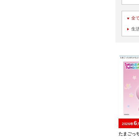
全
生
6
2026年
たまごっ