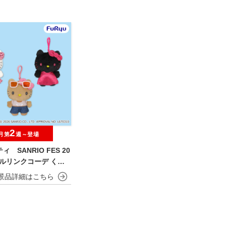
2
月第
週～登場
 SANRIO FES 20
フルリンクコーデ くり
ぬいぐるみ