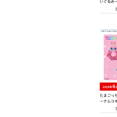
いぐるみ
キャンペ
6
2026年
たまごっ
～ナムコ