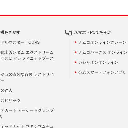
ム機をさがす
スマホ・PCであそぶ
ドルマスター TOURS
ナムコオンラインクレーン
動戦士ガンダム エクストリーム
ナムコパークス オンライ
ーサス２ インフィニットブース
ガシャポンオンライン
公式スマートフォンアプリ
ョジョの奇妙な冒険 ラストサバ
バー
鼓の達人
りスピリッツ
リオカート アーケードグランプ
X
岸ミッドナイト マキシマムチュ