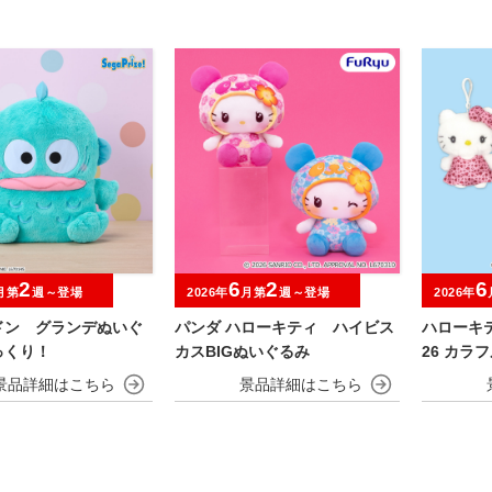
2
6
2
6
月第
週～登場
2026年
月第
週～登場
2026年
ドン グランデぬいぐ
パンダ ハローキティ ハイビス
ハローキティ
っくり！
カスBIGぬいぐるみ
26 カラ
っぴぃ 