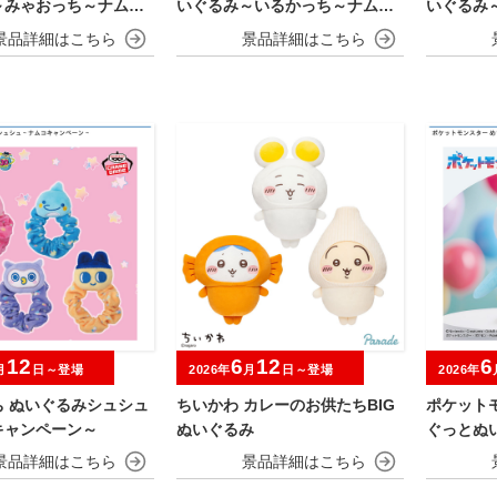
～みゃおっち～ナムコ
いぐるみ～いるかっち～ナムコ
いぐるみ
ーン
キャンペーン
キャンペ
12
6
12
6
月
日～登場
2026年
月
日～登場
2026年
ち ぬいぐるみシュシュ
ちいかわ カレーのお供たちBIG
ポケット
キャンペーン～
ぬいぐるみ
ぐっとぬ
～