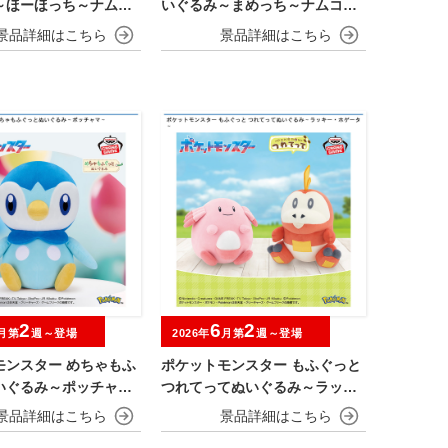
～ほーほっち～ナムコ
いぐるみ～まめっち～ナムコキ
ーン
ャンペーン
2
6
2
月第
週～登場
2026年
月第
週～登場
モンスター めちゃもふ
ポケットモンスター もふぐっと
いぐるみ～ポッチャマ
つれてってぬいぐるみ～ラッキ
ー・ホゲータ～