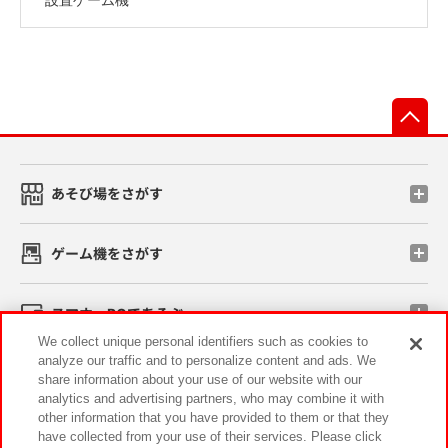
先
あそび場をさがす
ゲーム機をさがす
スマホ・PCであそぶ
We collect unique personal identifiers such as cookies to
analyze our traffic and to personalize content and ads. We
イベント・キャンペーン
share information about your use of our website with our
analytics and advertising partners, who may combine it with
other information that you have provided to them or that they
have collected from your use of their services. Please click