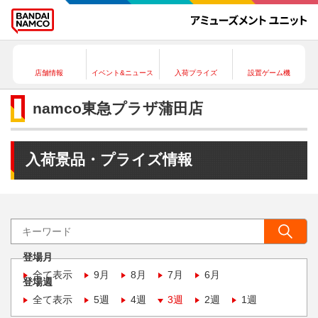
店舗情報
イベント&ニュース
入荷プライズ
設置ゲーム機
namco東急プラザ蒲田店
入荷景品・プライズ情報
登場月
全て表示
9月
8月
7月
6月
登場週
全て表示
5週
4週
3週
2週
1週