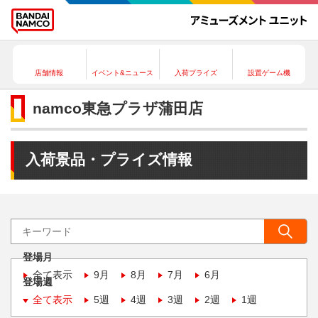
店舗情報
イベント&ニュース
入荷プライズ
設置ゲーム機
namco東急プラザ蒲田店
入荷景品・プライズ情報
登場月
全て表示
9月
8月
7月
6月
登場週
全て表示
5週
4週
3週
2週
1週