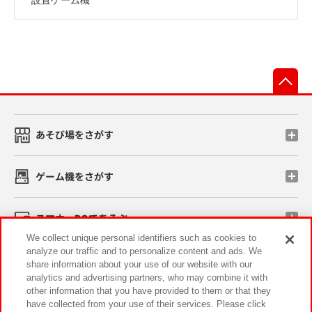
先
あそび場をさがす
ゲーム機をさがす
スマホ・PCであそぶ
We collect unique personal identifiers such as cookies to
analyze our traffic and to personalize content and ads. We
イベント・キャンペーン
share information about your use of our website with our
analytics and advertising partners, who may combine it with
other information that you have provided to them or that they
have collected from your use of their services. Please click