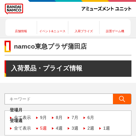
店舗情報
イベント&ニュース
入荷プライズ
設置ゲーム機
namco東急プラザ蒲田店
入荷景品・プライズ情報
登場月
全て表示
9月
8月
7月
6月
登場週
全て表示
5週
4週
3週
2週
1週