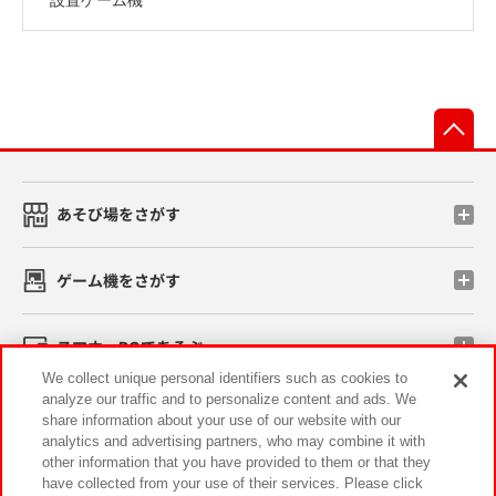
先
あそび場をさがす
ゲーム機をさがす
スマホ・PCであそぶ
We collect unique personal identifiers such as cookies to
analyze our traffic and to personalize content and ads. We
イベント・キャンペーン
share information about your use of our website with our
analytics and advertising partners, who may combine it with
other information that you have provided to them or that they
have collected from your use of their services. Please click