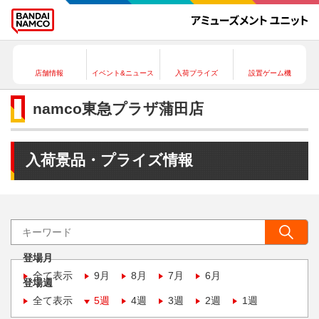
店舗情報
イベント&ニュース
入荷プライズ
設置ゲーム機
namco東急プラザ蒲田店
入荷景品・プライズ情報
登場月
全て表示
9月
8月
7月
6月
登場週
全て表示
5週
4週
3週
2週
1週