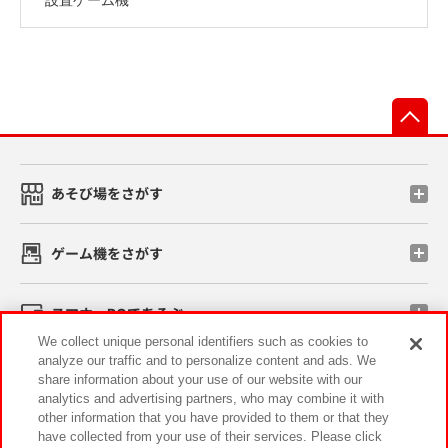
先
あそび場をさがす
ゲーム機をさがす
スマホ・PCであそぶ
We collect unique personal identifiers such as cookies to
analyze our traffic and to personalize content and ads. We
イベント・キャンペーン
share information about your use of our website with our
analytics and advertising partners, who may combine it with
other information that you have provided to them or that they
have collected from your use of their services. Please click