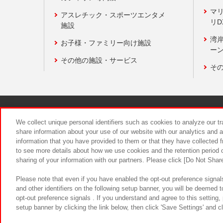
マ
アスレチック・スポーツエンタメ
リD
施設
湾
お子様・ファミリー向け施設
ーン
その他の施設・サービス
そ
関連会社
サステナビリティ
We collect unique personal identifiers such as cookies to analyze our t
share information about your use of our website with our analytics and 
information that you have provided to them or that they have collected f
食品のご提
to see more details about how we use cookies and the retention period o
sharing of your information with our partners. Please click [Do Not Shar
Please note that even if you have enabled the opt-out preference signals
and other identifiers on the following setup banner, you will be deemed 
opt-out preference signals . If you understand and agree to this setting
setup banner by clicking the link below, then click 'Save Settings' and c
©Bandai Namco Amusement Inc.
©Ba