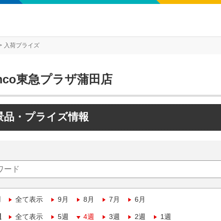
入荷プライズ
mco東急プラザ蒲田店
景品・プライズ情報
月
全て表示
9月
8月
7月
6月
週
全て表示
5週
4週
3週
2週
1週