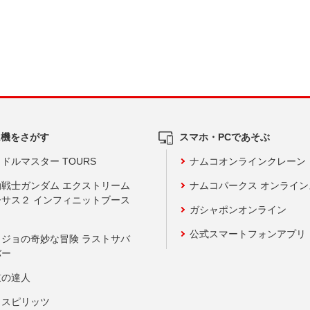
ム機をさがす
スマホ・PCであそぶ
ドルマスター TOURS
ナムコオンラインクレーン
動戦士ガンダム エクストリーム
ナムコパークス オンライ
ーサス２ インフィニットブース
ガシャポンオンライン
公式スマートフォンアプリ
ョジョの奇妙な冒険 ラストサバ
バー
鼓の達人
りスピリッツ