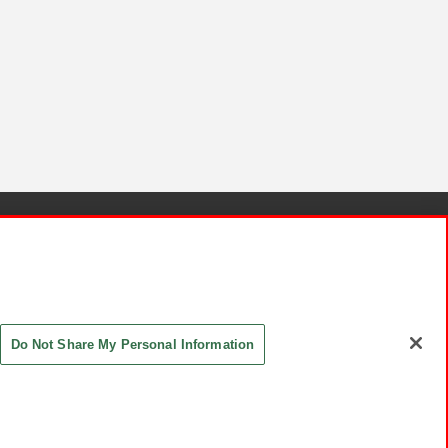
針と検証結果
お取引先さまとともに
お問い合わせ
Do Not Share My Personal Information
ASHIKI Co., Ltd. All Rights Reserved.