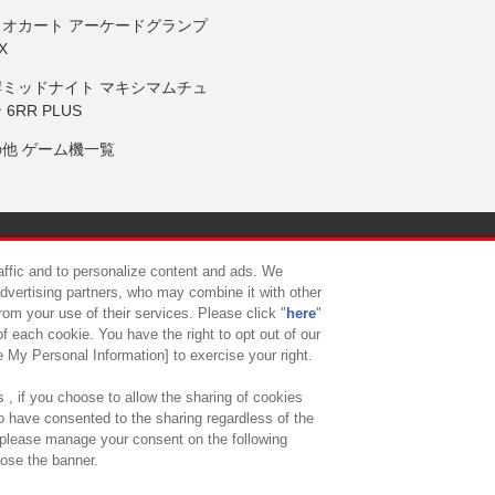
リオカート アーケードグランプ
X
岸ミッドナイト マキシマムチュ
 6RR PLUS
の他 ゲーム機一覧
サイトポリシー
プライバシーポリシー
ウェブアクセシビリティ方
raffic and to personalize content and ads. We
advertising partners, who may combine it with other
rom your use of their services. Please click "
here
"
供について
カスタマーハラスメント対応方針
よくあるご質問・
f each cookie. You have the right to opt out of our
e My Personal Information] to exercise your right.
 , if you choose to allow the sharing of cookies
to have consented to the sharing regardless of the
, please manage your consent on the following
lose the banner.
ndai Namco Amusement Lab Inc.
©Bandai Namco Experience Inc.
©HANAY