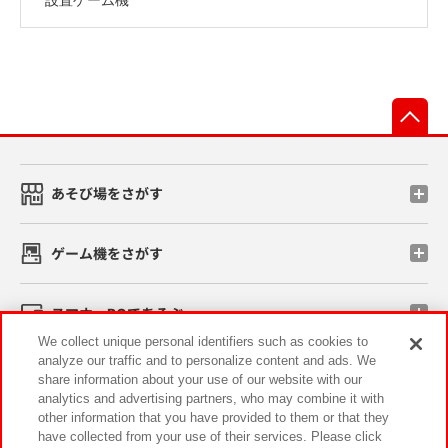
先
あそび場をさがす
ゲーム機をさがす
スマホ・PCであそぶ
We collect unique personal identifiers such as cookies to
analyze our traffic and to personalize content and ads. We
イベント・キャンペーン
share information about your use of our website with our
analytics and advertising partners, who may combine it with
other information that you have provided to them or that they
have collected from your use of their services. Please click