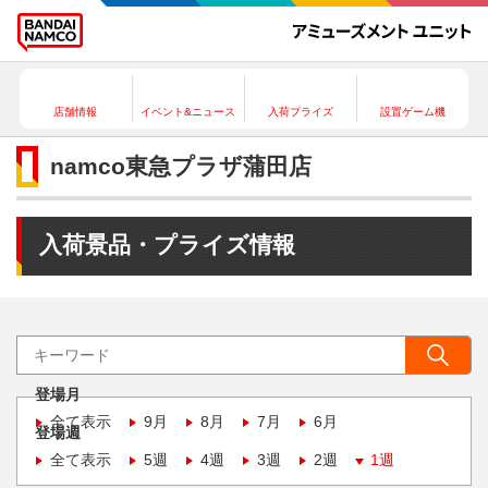
店舗情報
イベント&ニュース
入荷プライズ
設置ゲーム機
namco東急プラザ蒲田店
入荷景品・プライズ情報
登場月
全て表示
9月
8月
7月
6月
登場週
全て表示
5週
4週
3週
2週
1週