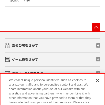
先
あそび場をさがす
ゲーム機をさがす
スマホ・PCであそぶ
We collect unique personal identifiers such as cookies to
analyze our traffic and to personalize content and ads. We
イベント・キャンペーン
share information about your use of our website with our
analytics and advertising partners, who may combine it with
other information that you have provided to them or that they
have collected from your use of their services. Please click