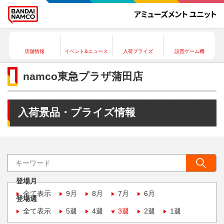
店舗情報
イベント&ニュース
入荷プライズ
設置ゲーム機
namco東急プラザ蒲田店
入荷景品・プライズ情報
登場月
全て表示
9月
8月
7月
6月
登場週
全て表示
5週
4週
3週
2週
1週