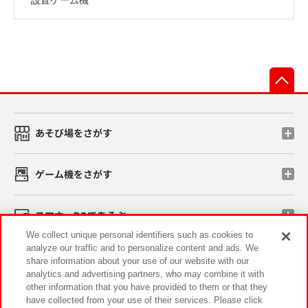
先
あそび場をさがす
ゲーム機をさがす
スマホ・PCであそぶ
We collect unique personal identifiers such as cookies to
analyze our traffic and to personalize content and ads. We
イベント・キャンペーン
share information about your use of our website with our
analytics and advertising partners, who may combine it with
other information that you have provided to them or that they
have collected from your use of their services. Please click