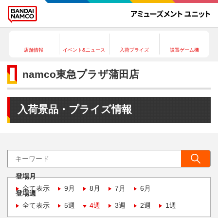
店舗情報
イベント&ニュース
入荷プライズ
設置ゲーム機
namco東急プラザ蒲田店
入荷景品・プライズ情報
登場月
全て表示
9月
8月
7月
6月
登場週
全て表示
5週
4週
3週
2週
1週